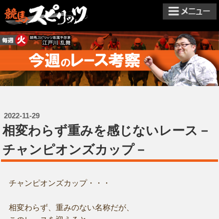
2022-11-29
相変わらず重みを感じないレース－
チャンピオンズカップ－
チャンピオンズカップ・・・
相変わらず、重みのない名称だが、