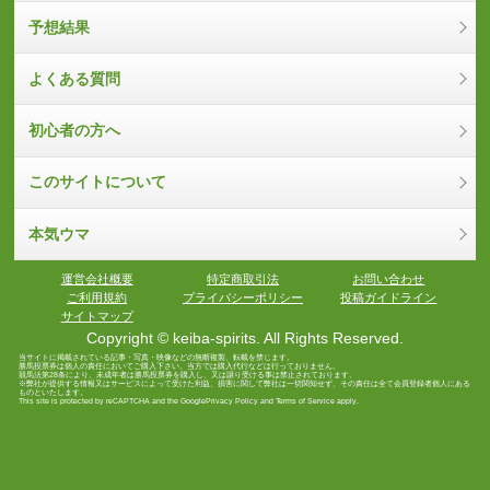
予想結果
よくある質問
初心者の方へ
このサイトについて
本気ウマ
運営会社概要
特定商取引法
お問い合わせ
ご利用規約
プライバシーポリシー
投稿ガイドライン
サイトマップ
Copyright © keiba-spirits. All Rights Reserved.
当サイトに掲載されている記事・写真・映像などの無断複製、転載を禁じます。
勝馬投票券は個人の責任においてご購入下さい。当方では購入代行などは行っておりません。
競馬法第28条により、未成年者は勝馬投票券を購入し、又は譲り受ける事は禁止されております。
※弊社が提供する情報又はサービスによって受けた利益、損害に関して弊社は一切関知せず、その責任は全て会員登録者個人にある
ものといたします。
This site is protected by reCAPTCHA and the Google
Privacy Policy
and
Terms of Service
apply.