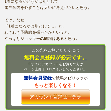
1着になるかどうかは別として、
馬券圏内を外すことは大いに考えづらいと思う。
では、なぜ
「1着になるかは別として…」と、
わざわざ予防線を張ったかというと、
やっぱりジョッキーの問題はあると思う。
この先をご覧いただくには
無料会員登録が必要です。
※すでにアカウントをお持ちの方は
ページ上部よりログインしてください。
無料会員登録
で競馬スピリッツが
もっと楽しくなる！
アカウント登録はコチラ