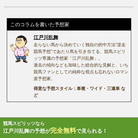
このコラムを書いた予想家
江戸川乱舞
走らない馬から決めていく独自の的中方法“逆走
競馬予想”であたり馬を引き当てる、競馬スピリ
ッツ専属の予想家「江戸川乱舞」。
過去の傾向なども加味した総合的な見解と、いち
競馬ファンとしての純粋な視点も忘れないロマン
派予想家。
得意な予想スタイル：単複・ワイド・三連単 な
ど
競馬スピリッツなら
完全無料
江戸川乱舞の予想が
で見られる！