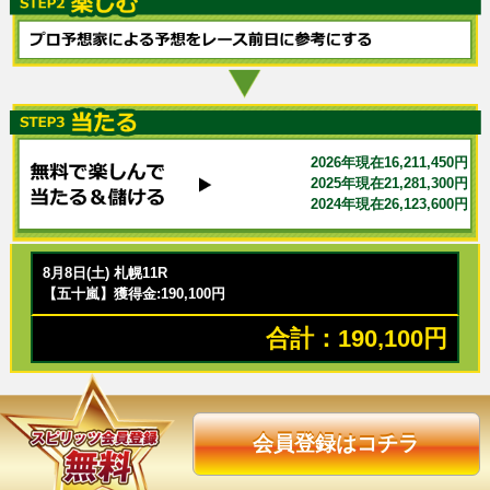
2026年現在16,211,450円
2025年現在21,281,300円
2024年現在26,123,600円
8月8日(土) 札幌11R
【五十嵐】獲得金:190,100円
合計：190,100円
会員登録はコチラ