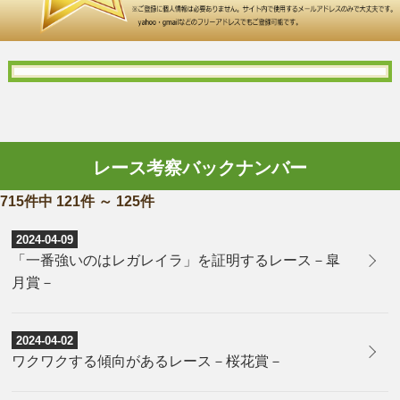
レース考察バックナンバー
715件中 121件 ～ 125件
2024-04-09
「一番強いのはレガレイラ」を証明するレース－皐
月賞－
2024-04-02
ワクワクする傾向があるレース－桜花賞－