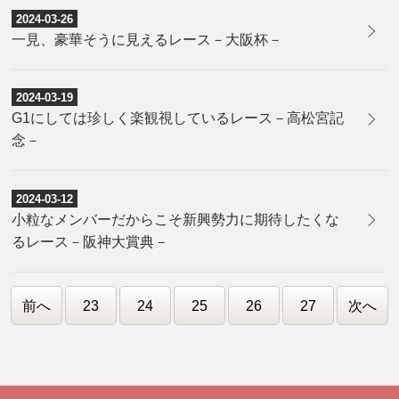
2024-03-26
一見、豪華そうに見えるレース－大阪杯－
2024-03-19
G1にしては珍しく楽観視しているレース－高松宮記
念－
2024-03-12
小粒なメンバーだからこそ新興勢力に期待したくな
るレース－阪神大賞典－
前へ
23
24
25
26
27
次へ