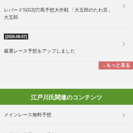
レパードS(G3)穴馬予想大作戦 「大五郎のたわ言」
大五郎
[2026-08-07]
厳選レース予想をアップしました
→もっと見る
江戸川氏関連のコンテンツ
メインレース無料予想