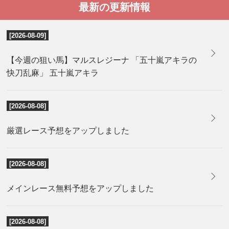
最新の更新情報
[2026-08-09]
【今週の狙い馬】マルスレジーナ 「五十嵐アキラの
快刀乱麻」 五十嵐アキラ
[2026-08-08]
厳選レース予想をアップしました
[2026-08-08]
メインレース無料予想をアップしました
[2026-08-08]