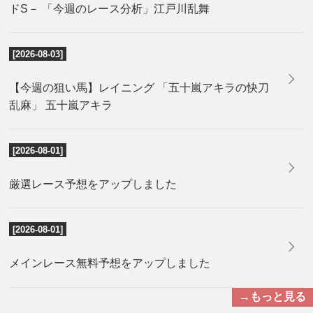
ドS－ 「今週のレース分析」江戸川乱舞
[2026-08-03]
【今週の狙い馬】レイニング 「五十嵐アキラの快刀
乱麻」 五十嵐アキラ
[2026-08-01]
厳選レース予想をアップしました
[2026-08-01]
メインレース無料予想をアップしました
→もっと見る