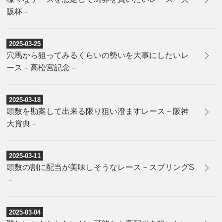
阪杯－
2025-03-25
穴馬から狙ってみるくらいの勢いを大事にしたいレ
ース－高松宮記念－
2025-03-18
頭数を勘案して出来る限り狙い澄ますレース－阪神
大賞典－
2025-03-11
頭数の割に配当が美味しそうなレース－スプリングS
－
2025-03-04