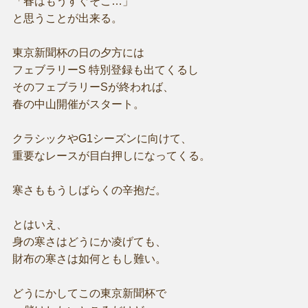
「春はもうすぐそこ…」
と思うことが出来る。
東京新聞杯の日の夕方には
フェブラリーS 特別登録も出てくるし
そのフェブラリーSが終われば、
春の中山開催がスタート。
クラシックやG1シーズンに向けて、
重要なレースが目白押しになってくる。
寒さももうしばらくの辛抱だ。
とはいえ、
身の寒さはどうにか凌げても、
財布の寒さは如何ともし難い。
どうにかしてこの東京新聞杯で