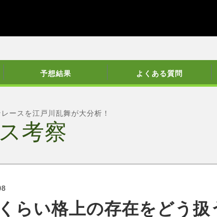
予想結果
よくある質問
ンレースを江戸川乱舞が大分析！
ス考察
08
くらい格上の存在をどう扱