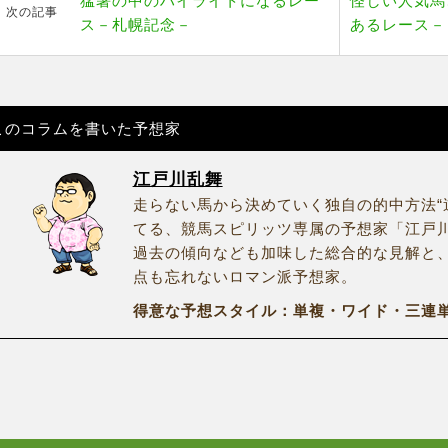
猛暑の中のハイライトになるレー
怪しい人気馬
次の記事
ス－札幌記念－
あるレース－
このコラムを書いた予想家
江戸川乱舞
走らない馬から決めていく独自の的中方法“
てる、競馬スピリッツ専属の予想家「江戸
過去の傾向なども加味した総合的な見解と
点も忘れないロマン派予想家。
得意な予想スタイル：単複・ワイド・三連単