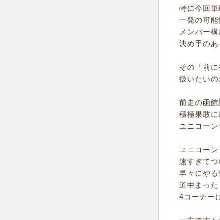
特に今回単
一発の可能
メンバー構
決め手のあ
その「前に
扱いたいの
前走の函館
積極果敢に
ユニコーン
ユニコーン
速すぎてつ
早々にやる
道中まった
4コーナー