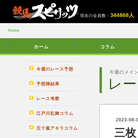
3
4
4
8
6
8
人
現在の会員数：
Home
ホーム
コラム
今週のレース予想
今週のメイ
レー
予想陣結果
レース考察
江戸川乱舞コラム
2023-08-
五十嵐アキラコラム
三枚