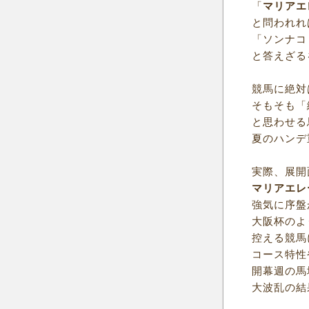
「
マリアエ
と問われれ
「ソンナコ
と答えざる
競馬に絶対
そもそも「
と思わせる
夏のハンデ
実際、展開
マリアエレ
強気に序盤
大阪杯のよ
控える競馬
コース特性
開幕週の馬
大波乱の結