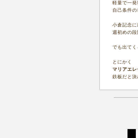
軽量で一発
自己条件の
小倉記念に
週初めの段
でも出てく
とにかく
マリアエレ
鉄板だと決