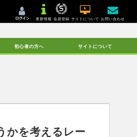
更新情報
会員登録
サイトについて
お問い合わせ
初心者の方へ
サイトについて
うかを考えるレー