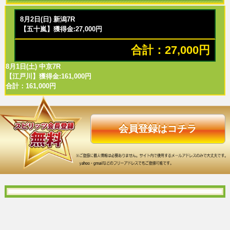
8月2日(日) 新潟7R
【五十嵐】獲得金:27,000円
合計：27,000円
8月1日(土) 中京7R
【江戸川】獲得金:161,000円
合計：161,000円
会員登録はコチラ