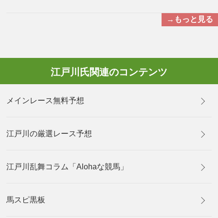
→もっと見る
江戸川氏関連のコンテンツ
メインレース無料予想
江戸川の厳選レース予想
江戸川乱舞コラム「Alohaな競馬」
馬スピ黒板