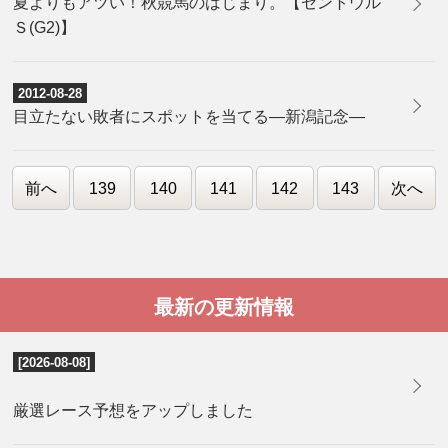
夏よりもアツい！秋競馬のはじまり。【セントウル
Ｓ(G2)】
2012-08-28
目立たない敗者にスポットを当てる―新潟記念―
前へ
139
140
141
142
143
次へ
最新の更新情報
[2026-08-08]
厳選レース予想をアップしました