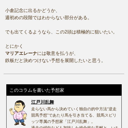
小倉記念に出るかどうか、
週初めの段階ではわからない部分がある。
でも出てくるようなら、この2頭は積極的に狙いたい。
とにかく
マリアエレーナ
には敬意を払うが、
鉄板だと決めつけない予想を展開したいと思う。
このコラムを書いた予想家
江戸川乱舞
走らない馬から決めていく独自の的中方法“逆走
競馬予想”であたり馬を引き当てる、競馬スピリ
ッツ専属の予想家「江戸川乱舞」。
過去の傾向なども加味した総合的な見解と、いち