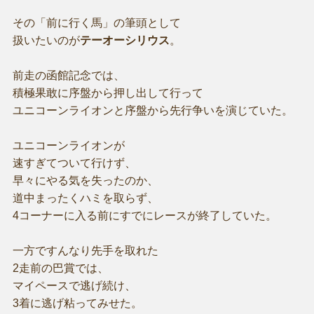
その「前に行く馬」の筆頭として
扱いたいのが
テーオーシリウス
。
前走の函館記念では、
積極果敢に序盤から押し出して行って
ユニコーンライオンと序盤から先行争いを演じていた。
ユニコーンライオンが
速すぎてついて行けず、
早々にやる気を失ったのか、
道中まったくハミを取らず、
4コーナーに入る前にすでにレースが終了していた。
一方ですんなり先手を取れた
2走前の巴賞では、
マイペースで逃げ続け、
3着に逃げ粘ってみせた。