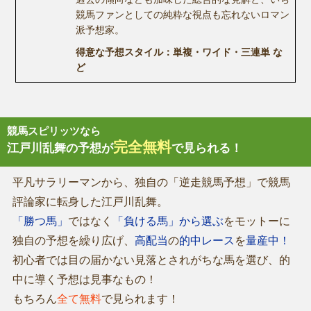
競馬ファンとしての純粋な視点も忘れないロマン
派予想家。
得意な予想スタイル：単複・ワイド・三連単 な
ど
競馬スピリッツなら
完全無料
江戸川乱舞の予想が
で見られる！
平凡サラリーマンから、独自の「逆走競馬予想」で競馬
評論家に転身した江戸川乱舞。
「勝つ馬」
ではなく
「負ける馬」から選ぶ
をモットーに
独自の予想を繰り広げ、
高配当
の
的中レース
を
量産中！
初心者では目の届かない見落とされがちな馬を選び、的
中に導く予想は見事なもの！
もちろん
全て無料
で見られます！