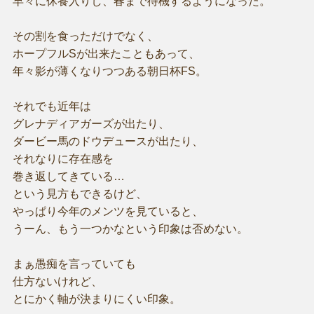
早々に休養入りし、春まで待機するようになった。
その割を食っただけでなく、
ホープフルSが出来たこともあって、
年々影が薄くなりつつある朝日杯FS。
それでも近年は
グレナディアガーズが出たり、
ダービー馬のドウデュースが出たり、
それなりに存在感を
巻き返してきている…
という見方もできるけど、
やっぱり今年のメンツを見ていると、
うーん、もう一つかなという印象は否めない。
まぁ愚痴を言っていても
仕方ないけれど、
とにかく軸が決まりにくい印象。