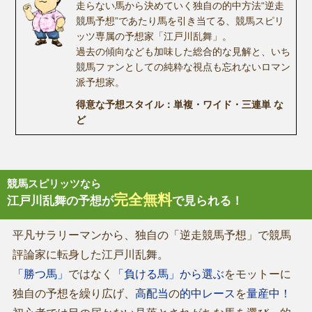
走らない馬から決めていく独自の的中方法“逆走
競馬予想”であたり馬を引き当てる、競馬スピリ
ッツ専属の予想家「江戸川乱舞」。
過去の傾向なども加味した総合的な見解と、いち
競馬ファンとしての純粋な視点も忘れないロマン
派予想家。
得意な予想スタイル：単複・ワイド・三連単 な
ど
競馬スピリッツなら
完全無料
江戸川乱舞の予想が
で見られる！
平凡サラリーマンから、独自の「逆走競馬予想」で競馬
評論家に転身した江戸川乱舞。
「勝つ馬」
ではなく
「負ける馬」から選ぶ
をモットーに
独自の予想を繰り広げ、
高配当
の
的中レース
を
量産中！