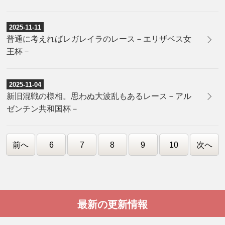
2025-11-11
普通に考えればレガレイラのレース－エリザベス女
王杯－
2025-11-04
新旧混戦の様相。思わぬ大波乱もあるレース－アル
ゼンチン共和国杯－
前へ
6
7
8
9
10
次へ
最新の更新情報