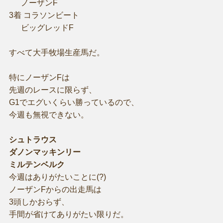
ノーザンF
3着 コラソンビート
ビッグレッドF
すべて大手牧場生産馬だ。
特にノーザンFは
先週のレースに限らず、
G1でエグいくらい勝っているので、
今週も無視できない。
シュトラウス
ダノンマッキンリー
ミルテンベルク
今週はありがたいことに(?)
ノーザンFからの出走馬は
3頭しかおらず、
手間が省けてありがたい限りだ。