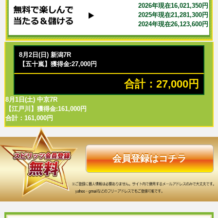
2026年現在16,021,350円
2025年現在21,281,300円
2024年現在26,123,600円
8月2日(日) 新潟7R
【五十嵐】獲得金:27,000円
合計：27,000円
8月1日(土) 中京7R
【江戸川】獲得金:161,000円
合計：161,000円
会員登録はコチラ