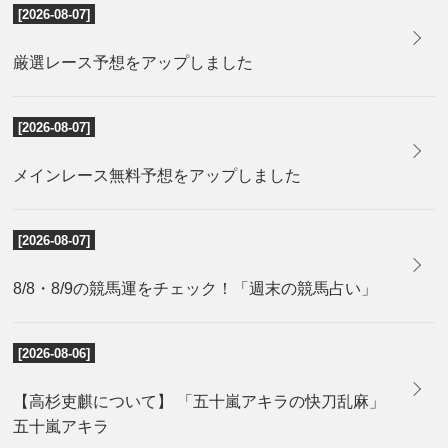
[2026-08-07]
厳選レース予想をアップしました
[2026-08-07]
メインレース無料予想をアップしました
[2026-08-07]
8/8・8/9の競馬運をチェック！「週末の競馬占い」
[2026-08-06]
【高杉吏麒について】 「五十嵐アキラの快刀乱麻」
五十嵐アキラ