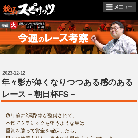
2023-12-12
年々影が薄くなりつつある感のある
レース－朝日杯FS－
数年前に2歳路線が整備されて、
本気でクラシックを狙うような馬は
重賞を勝って賞金を確保したら、