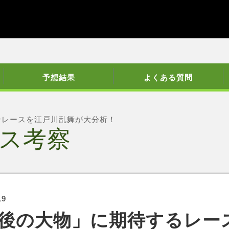
予想結果
よくある質問
ンレースを江戸川乱舞が大分析！
ス考察
19
後の大物」に期待するレー