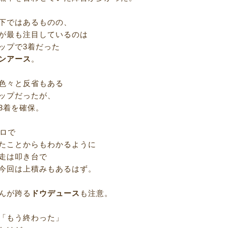
下ではあるものの、
が最も注目しているのは
ップで3着だった
ンアース
。
色々と反省もある
ップだったが、
3着を確保。
キロで
たことからもわかるように
走は叩き台で
今回は上積みもあるはず。
んが跨る
ドウデュース
も注意。
「もう終わった」