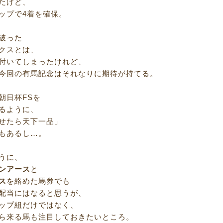
たけど、
ップで4着を確保。
破った
クスとは、
付いてしまったけれど、
今回の有馬記念はそれなりに期待が持てる。
朝日杯FSを
るように、
せたら天下一品」
もあるし…。
うに、
ンアース
と
ス
を絡めた馬券でも
配当にはなると思うが、
ップ組だけではなく、
ら来る馬も注目しておきたいところ。