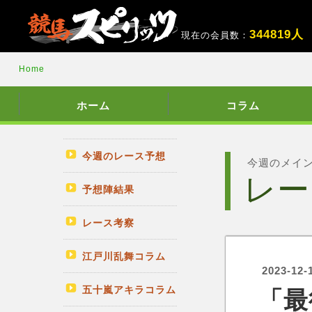
3
4
4
8
1
9
人
現在の会員数：
Home
ホーム
コラム
今週のレース予想
今週のメイ
レー
予想陣結果
レース考察
江戸川乱舞コラム
2023-12-
五十嵐アキラコラム
「最