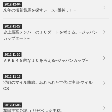
2012-12-04
来年の桜花賞馬を探すレース−阪神ＪＦ−
2012-11-27
史上最高メンバーのＪＣダートを考える。−ジャパン
カップダート−
2012-11-20
ＡＫＢ４８的なＪＣを考える−ジャパンカップ−
2012-11-13
混戦のマイル路線。忘れられた世代に注目-マイル
CS-
2012-11-06
英国王室公認-エリザベス女王杯-