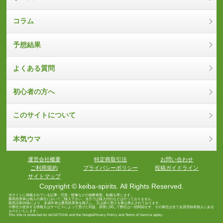
コラム
予想結果
よくある質問
初心者の方へ
このサイトについて
本気ウマ
運営会社概要
特定商取引法
お問い合わせ
ご利用規約
プライバシーポリシー
投稿ガイドライン
サイトマップ
Copyright © keiba-spirits. All Rights Reserved.
当サイトに掲載されている記事・写真・映像などの無断複製、転載を禁じます。
勝馬投票券は個人の責任においてご購入下さい。当方では購入代行などは行っておりません。
競馬法第28条により、未成年者は勝馬投票券を購入し、又は譲り受ける事は禁止されております。
※弊社が提供する情報又はサービスによって受けた利益、損害に関して弊社は一切関知せず、その責任は全て会員登録者個人にある
ものといたします。
This site is protected by reCAPTCHA and the Google
Privacy Policy
and
Terms of Service
apply.