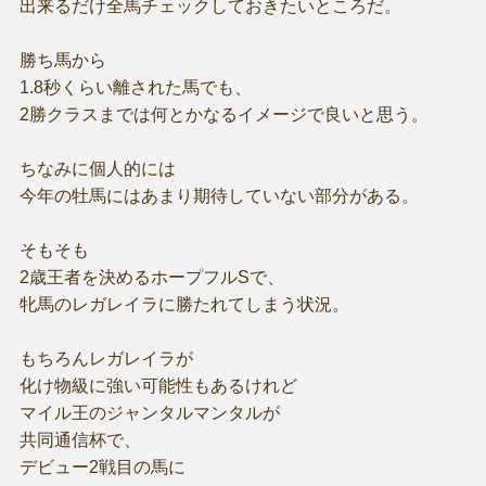
出来るだけ全馬チェックしておきたいところだ。
勝ち馬から
1.8秒くらい離された馬でも、
2勝クラスまでは何とかなるイメージで良いと思う。
ちなみに個人的には
今年の牡馬にはあまり期待していない部分がある。
そもそも
2歳王者を決めるホープフルSで、
牝馬のレガレイラに勝たれてしまう状況。
もちろんレガレイラが
化け物級に強い可能性もあるけれど
マイル王のジャンタルマンタルが
共同通信杯で、
デビュー2戦目の馬に