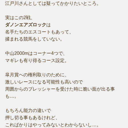
江戸川さんとしては疑ってかかりたいところ。
実はこの2戦、
ダノンエアズロック
は
名手たちのエスコートもあって、
揉まれる競馬をしていない。
中山2000mはコーナー4つで、
マギレも有り得るコース設定。
皐月賞への権利取りのために、
激しいレースになる可能性も高いので
周囲からのプレッシャーを受けた時に脆い面が出る事
も…。
もちろん能力の違いで
押し切る事もあるけれど、
こればかりはやってみないとわからないし…。