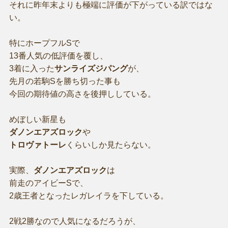
それに昨年末よりも極端に評価が下がっている訳ではな
い。
特にホープフルSで
13番人気の低評価を覆し、
3着に入った
サンライズジパング
が、
先月の若駒Sを勝ち切った事も
今回の期待値の高さを後押ししている。
めぼしい新星も
ダノンエアズロック
や
トロヴァトーレ
くらいしか見たらない。
実際、
ダノンエアズロック
は
前走のアイビーSで、
2歳王者となったレガレイラを下している。
2戦2勝なので人気になるだろうが、