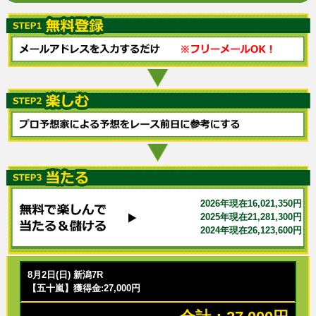
2026年現在16,021,350円
2025年現在21,281,300円
2024年現在26,123,600円
8月2日(日) 新潟7R
【五十嵐】獲得金:27,000円