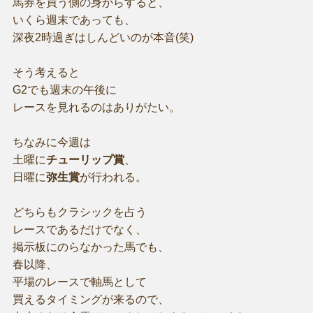
馬券を買う側の身からすると、
いくら週末であっても、
深夜2時過ぎはしんどいのが本音(笑)
そう考えると
G2でも週末の午後に
レースを見れるのはありがたい。
ちなみに今週は
土曜に
チューリップ賞
、
日曜に
弥生賞
が行われる。
どちらもクラシックを占う
レースであるだけでなく、
掲示板にのらなかった馬でも、
春以降、
平場のレースで軸馬として
買えるタイミングが来るので、