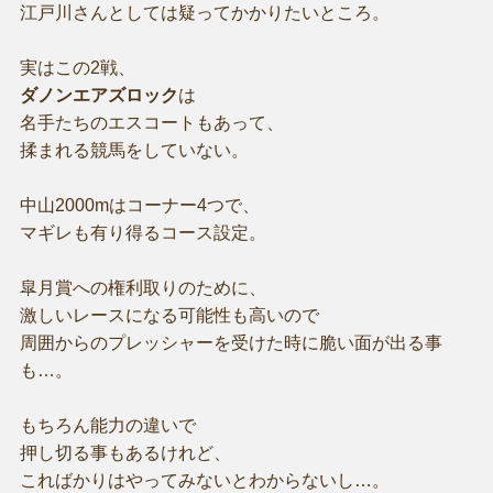
江戸川さんとしては疑ってかかりたいところ。
実はこの2戦、
ダノンエアズロック
は
名手たちのエスコートもあって、
揉まれる競馬をしていない。
中山2000mはコーナー4つで、
マギレも有り得るコース設定。
皐月賞への権利取りのために、
激しいレースになる可能性も高いので
周囲からのプレッシャーを受けた時に脆い面が出る事
も…。
もちろん能力の違いで
押し切る事もあるけれど、
こればかりはやってみないとわからないし…。