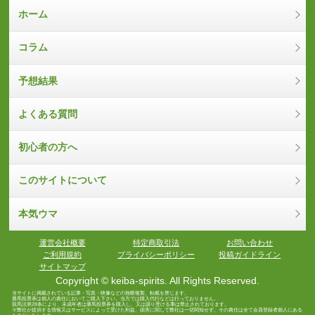
ホーム
コラム
予想結果
よくある質問
初心者の方へ
このサイトについて
本気ウマ
運営会社概要
特定商取引法
お問い合わせ
ご利用規約
プライバシーポリシー
投稿ガイドライン
サイトマップ
Copyright © keiba-spirits. All Rights Reserved.
当サイトに掲載されている記事・写真・映像などの無断複製、転載を禁じます。
勝馬投票券は個人の責任においてご購入下さい。当方では購入代行などは行っておりません。
競馬法第28条により、未成年者は勝馬投票券を購入し、又は譲り受ける事は禁止されております。
※弊社が提供する情報又はサービスによって受けた利益、損害に関して弊社は一切関知せず、その責任は全て会員登録者個人にある