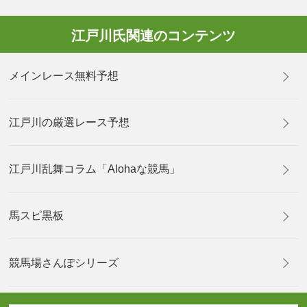
江戸川氏関連のコンテンツ
メインレース無料予想
江戸川の厳選レース予想
江戸川乱舞コラム「Alohaな競馬」
馬スピ黒板
競馬場さんぽシリーズ