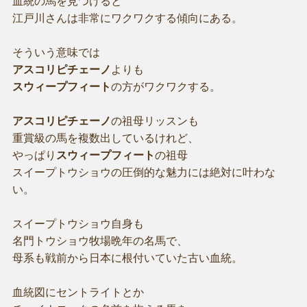
血統の馬を見つけると
江戸川さんは非常にワクワクする傾向にある。
そういう意味では
アスコリピチェーノ
よりも
スウィープフィート
の方がワクワクする。
アスコリピチェーノ
の祖母リッスンも
重賞級の馬を複数出しているけれど、
やっぱり
スウィープフィート
の祖母
スイープトウショウの圧倒的な魅力には絶対に叶わな
い。
スイープトウショウ自身も
名門トウショウ牧場晩年の名馬で、
母系も戦前から日本に根付いていた古い血統。
血統図にセントライトとか