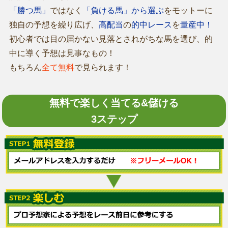
「勝つ馬」
ではなく
「負ける馬」から選ぶ
をモットーに
独自の予想を繰り広げ、
高配当
の
的中レース
を
量産中！
初心者では目の届かない見落とされがちな馬を選び、的
中に導く予想は見事なもの！
もちろん
全て無料
で見られます！
無料で楽しく当てる&儲ける
3ステップ