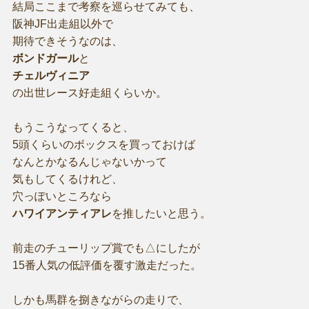
結局ここまで考察を巡らせてみても、
阪神JF出走組以外で
期待できそうなのは、
ボンドガール
と
チェルヴィニア
の出世レース好走組くらいか。
もうこうなってくると、
5頭くらいのボックスを買っておけば
なんとかなるんじゃないかって
気もしてくるけれど、
穴っぽいところなら
ハワイアンティアレ
を推したいと思う。
前走のチューリップ賞でも△にしたが
15番人気の低評価を覆す激走だった。
しかも馬群を捌きながらの走りで、