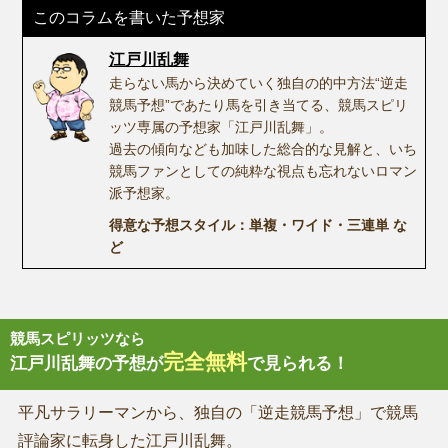
このコラムを書いた予想家
江戸川乱舞
走らない馬から決めていく独自の的中方法“逆走
競馬予想”であたり馬を引き当てる、競馬スピリ
ッツ専属の予想家「江戸川乱舞」。
過去の傾向なども加味した総合的な見解と、いち
競馬ファンとしての純粋な視点も忘れないロマン
派予想家。
得意な予想スタイル：単複・ワイド・三連単 な
ど
競馬スピリッツなら
完全無料
江戸川乱舞の予想が
で見られる！
平凡サラリーマンから、独自の「逆走競馬予想」で競馬
評論家に転身した江戸川乱舞。