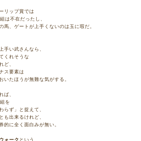
ーリップ賞では
位組は不在だったし、
の馬、ゲートが上手くないのは玉に瑕だ。
上手い武さんなら、
てくれそうな
れど、
ナス要素は
おいたほうが無難な気がする。
れば、
位組を
わらず」と捉えて、
とも出来るけれど、
券的に全く面白みが無い。
ウォーク
という