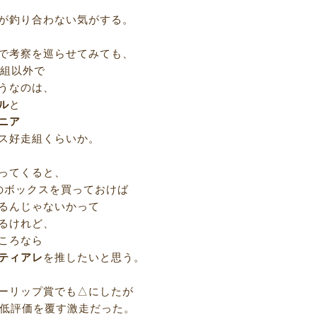
が釣り合わない気がする。
で考察を巡らせてみても、
走組以外で
うなのは、
ル
と
ニア
ス好走組くらいか。
ってくると、
のボックスを買っておけば
るんじゃないかって
るけれど、
ころなら
ティアレ
を推したいと思う。
ーリップ賞でも△にしたが
の低評価を覆す激走だった。