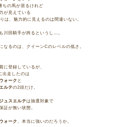
勝ちの馬が居るけれど
力が見えている
よりは、魅力的に見えるのは間違いない。
も川田騎手が跨るというし…。
になるのは、クイーンCのレベルの低さ。
賞に登録しているが、
に出走したのは
ウォーク
と
エルテ
の2頭だけ。
ジュスエルテ
は抽選対象で
保証が無い状態。
ウォーク
、本当に強いのだろうか。