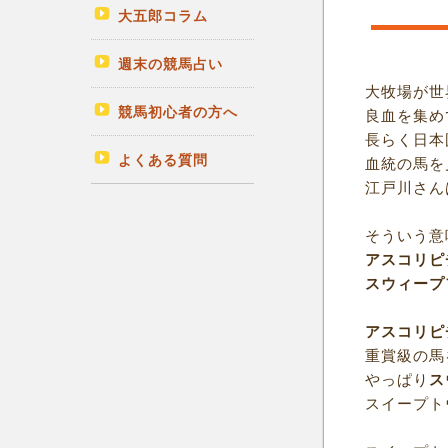
大五郎コラム
週末の競馬占い
大牧場が世
競馬初心者の方へ
良血を集め
長らく日本
よくある質問
血統の馬を
江戸川さん
そういう意
アスコリピ
スウィープ
アスコリピ
重賞級の馬
やっぱり
ス
スイープト