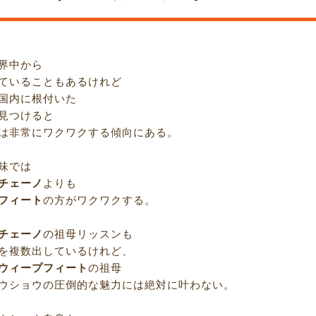
界中から
ていることもあるけれど
国内に根付いた
見つけると
は非常にワクワクする傾向にある。
味では
チェーノ
よりも
フィート
の方がワクワクする。
チェーノ
の祖母リッスンも
を複数出しているけれど、
ウィープフィート
の祖母
ウショウの圧倒的な魅力には絶対に叶わない。