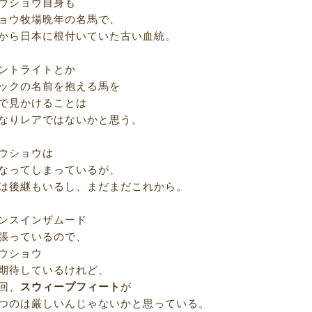
ウショウ自身も
ョウ牧場晩年の名馬で、
から日本に根付いていた古い血統。
ントライトとか
ックの名前を抱える馬を
で見かけることは
なりレアではないかと思う。
ウショウは
なってしまっているが、
は後継もいるし、まだまだこれから。
ンスインザムード
張っているので、
ウショウ
期待しているけれど、
回、
スウィープフィート
が
つのは厳しいんじゃないかと思っている。