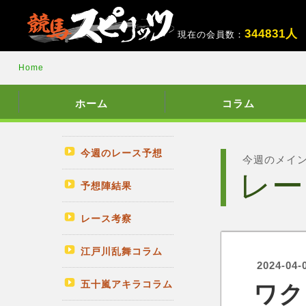
3
4
4
8
3
1
人
現在の会員数：
Home
ホーム
コラム
今週のレース予想
今週のメイ
レー
予想陣結果
レース考察
江戸川乱舞コラム
2024-04-
五十嵐アキラコラム
ワク