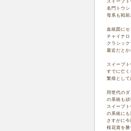
スイープト
名門トウシ
母系も戦前
血統図にセ
チャイナロ
クラシック
最近だとか
スイープト
すでに亡く
繁殖として
同世代のダ
の系統も頑
スイープト
の系統にも
さすがに今
桜花賞を勝