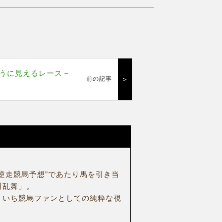
うに見えるレース－
＞
前の記事
逆走競馬予想”であたり馬を引き当
川乱舞」。
、いち競馬ファンとしての純粋な視