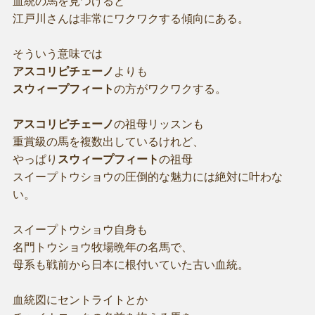
血統の馬を見つけると
江戸川さんは非常にワクワクする傾向にある。
そういう意味では
アスコリピチェーノ
よりも
スウィープフィート
の方がワクワクする。
アスコリピチェーノ
の祖母リッスンも
重賞級の馬を複数出しているけれど、
やっぱり
スウィープフィート
の祖母
スイープトウショウの圧倒的な魅力には絶対に叶わな
い。
スイープトウショウ自身も
名門トウショウ牧場晩年の名馬で、
母系も戦前から日本に根付いていた古い血統。
血統図にセントライトとか