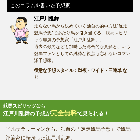
このコラムを書いた予想家
江戸川乱舞
走らない馬から決めていく独自の的中方法“逆走
競馬予想”であたり馬を引き当てる、競馬スピリ
ッツ専属の予想家「江戸川乱舞」。
過去の傾向なども加味した総合的な見解と、いち
競馬ファンとしての純粋な視点も忘れないロマン
派予想家。
得意な予想スタイル：単複・ワイド・三連単 な
ど
競馬スピリッツなら
完全無料
江戸川乱舞の予想が
で見られる！
平凡サラリーマンから、独自の「逆走競馬予想」で競馬
評論家に転身した江戸川乱舞。