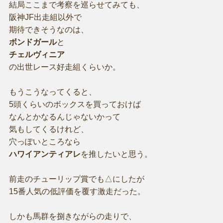
結局ここまで考察を巡らせてみても、
阪神JF出走組以外で
期待できそうなのは、
ボンドガール
と
チェルヴィニア
の出世レース好走組くらいか。
もうこうなってくると、
5頭くらいのボックスを買っておけば
なんとかなるんじゃないかって
気もしてくるけれど、
穴っぽいところなら
ハワイアンティアレ
を推したいと思う。
前走のチューリップ賞でも△にしたが
15番人気の低評価を覆す激走だった。
しかも馬群を捌きながらの走りで、