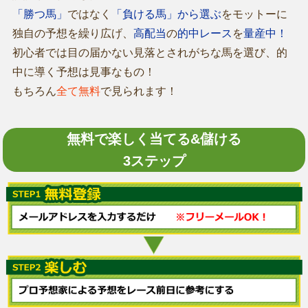
「勝つ馬」
ではなく
「負ける馬」から選ぶ
をモットーに
独自の予想を繰り広げ、
高配当
の
的中レース
を
量産中！
初心者では目の届かない見落とされがちな馬を選び、的
中に導く予想は見事なもの！
もちろん
全て無料
で見られます！
無料で楽しく当てる&儲ける
3ステップ