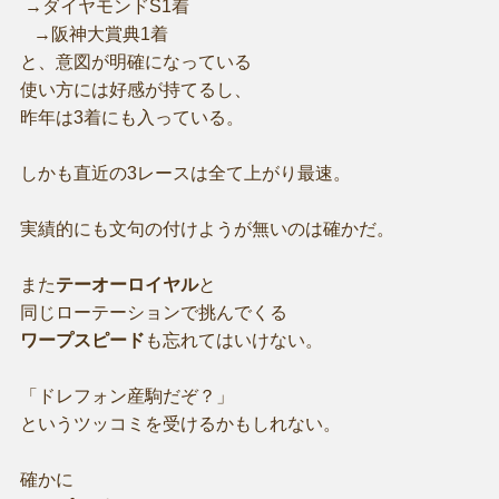
→ダイヤモンドS1着
→阪神大賞典1着
と、意図が明確になっている
使い方には好感が持てるし、
昨年は3着にも入っている。
しかも直近の3レースは全て上がり最速。
実績的にも文句の付けようが無いのは確かだ。
また
テーオーロイヤル
と
同じローテーションで挑んでくる
ワープスピード
も忘れてはいけない。
「ドレフォン産駒だぞ？」
というツッコミを受けるかもしれない。
確かに