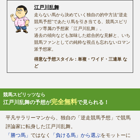
江戸川乱舞
走らない馬から決めていく独自の的中方法“逆走
競馬予想”であたり馬を引き当てる、競馬スピリ
ッツ専属の予想家「江戸川乱舞」。
過去の傾向なども加味した総合的な見解と、いち
競馬ファンとしての純粋な視点も忘れないロマン
派予想家。
得意な予想スタイル：単複・ワイド・三連単 な
ど
競馬スピリッツなら
完全無料
江戸川乱舞の予想が
で見られる！
平凡サラリーマンから、独自の「逆走競馬予想」で競馬
評論家に転身した江戸川乱舞。
「勝つ馬」
ではなく
「負ける馬」から選ぶ
をモットーに