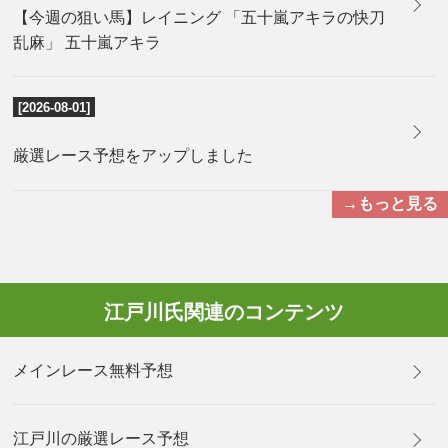
【今週の狙い馬】レイニング 「五十嵐アキラの快刀
乱麻」 五十嵐アキラ
[2026-08-01]
厳選レース予想をアップしました
→もっと見る
江戸川氏関連のコンテンツ
メインレース無料予想
江戸川の厳選レース予想