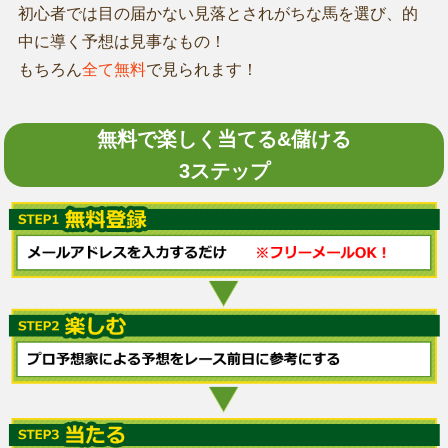
初心者では目の届かない見落とされがちな馬を選び、的
中に導く予想は見事なもの！
もちろん
全て無料
で見られます！
無料で楽しく当てる&儲ける
3ステップ