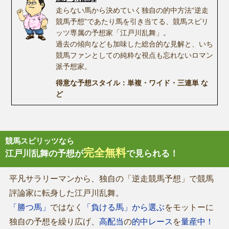
走らない馬から決めていく独自の的中方法“逆走
競馬予想”であたり馬を引き当てる、競馬スピリ
ッツ専属の予想家「江戸川乱舞」。
過去の傾向なども加味した総合的な見解と、いち
競馬ファンとしての純粋な視点も忘れないロマン
派予想家。
得意な予想スタイル：単複・ワイド・三連単 な
ど
競馬スピリッツなら
完全無料
江戸川乱舞の予想が
で見られる！
平凡サラリーマンから、独自の「逆走競馬予想」で競馬
評論家に転身した江戸川乱舞。
「勝つ馬」
ではなく
「負ける馬」から選ぶ
をモットーに
独自の予想を繰り広げ、
高配当
の
的中レース
を
量産中！