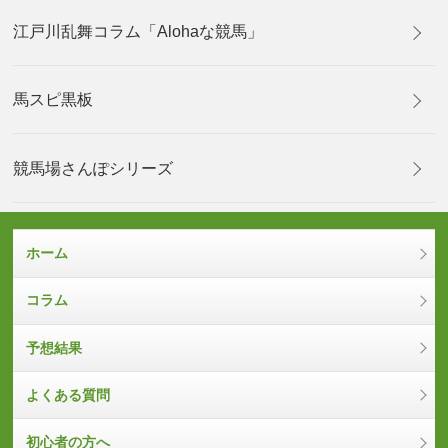
江戸川乱舞コラム「Alohaな競馬」
馬スピ黒板
競馬場さんぽシリーズ
ホーム
コラム
予想結果
よくある質問
初心者の方へ