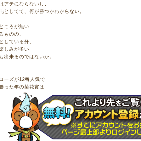
はアテにならないし、
沌としてて、何が勝つかわからない。
ところが無い
るものの、
としている分、
楽しみが多い
も出来るのではないか。
ローズが12番人気で
勝った年の菊花賞は