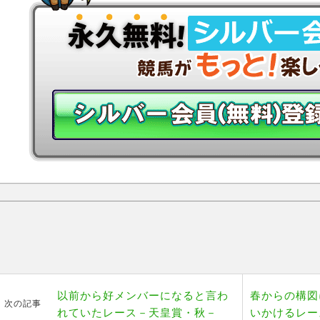
以前から好メンバーになると言わ
春からの構図
次の記事
れていたレース－天皇賞・秋－
いかけるレー