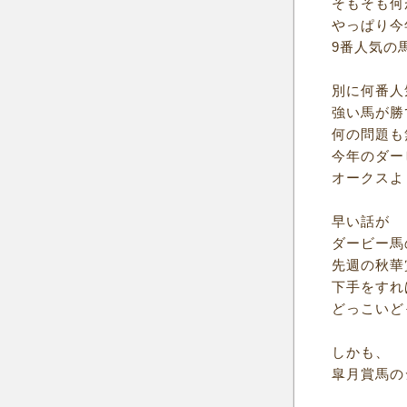
そもそも何
やっぱり今
9番人気の
別に何番人
強い馬が勝
何の問題も
今年のダー
オークスよ
早い話が
ダービー馬
先週の秋華
下手をすれ
どっこいど
しかも、
皐月賞馬の