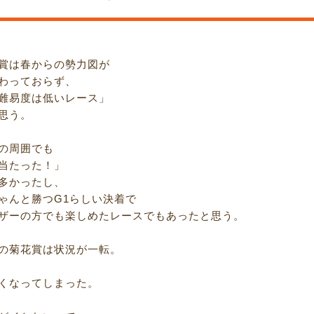
賞は春からの勢力図が
わっておらず、
難易度は低いレース」
思う。
の周囲でも
当たった！」
多かったし、
ゃんと勝つG1らしい決着で
ザーの方でも楽しめたレースでもあったと思う。
の菊花賞は状況が一転。
くなってしまった。