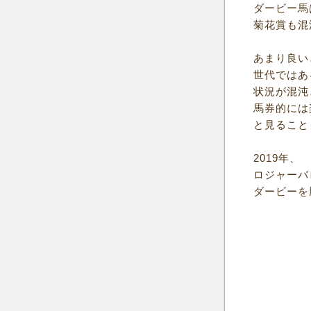
ダービー馬
菊花賞も混
あまり良い
世代ではあ
状況が混沌
馬券的には
と見ること
2019年、
ロジャーバ
ダービーを