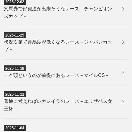
2025-12-02
穴馬券で好発進が出来そうなレース－チャンピオン
ズカップ－
2025-11-25
状況次第で難易度が低くなるレース－ジャパンカッ
プ－
2025-11-18
一本頭というのが前提にあるレース－マイルCS－
2025-11-11
普通に考えればレガレイラのレース－エリザベス女
王杯－
2025-11-04