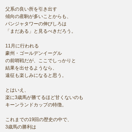
父系の良い所を引き出す
傾向の産駒が多いことからも、
パンジャタワーの伸びしろは
「まだある」と見るべきだろう。
11月に行われる
豪州・ゴールデンイーグル
の前哨戦だが、ここでしっかりと
結果を出せるようなら、
遠征も楽しみになると思う。
とはいえ、
楽に3歳馬が勝てるほど甘くないのも
キーンランドカップの特徴。
これまでの19回の歴史の中で、
3歳馬の勝利は