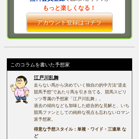
もっと楽しくなる！
アカウント登録はコチラ
このコラムを書いた予想家
江戸川乱舞
走らない馬から決めていく独自の的中方法“逆走
競馬予想”であたり馬を引き当てる、競馬スピリ
ッツ専属の予想家「江戸川乱舞」。
過去の傾向なども加味した総合的な見解と、いち
競馬ファンとしての純粋な視点も忘れないロマン
派予想家。
得意な予想スタイル：単複・ワイド・三連単 な
ど