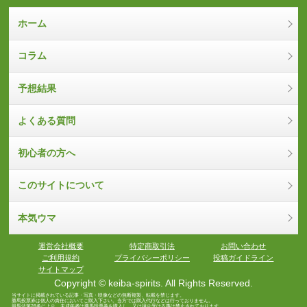
ホーム
コラム
予想結果
よくある質問
初心者の方へ
このサイトについて
本気ウマ
運営会社概要
特定商取引法
お問い合わせ
ご利用規約
プライバシーポリシー
投稿ガイドライン
サイトマップ
Copyright © keiba-spirits. All Rights Reserved.
当サイトに掲載されている記事・写真・映像などの無断複製、転載を禁じます。
勝馬投票券は個人の責任においてご購入下さい。当方では購入代行などは行っておりません。
競馬法第28条により、未成年者は勝馬投票券を購入し、又は譲り受ける事は禁止されております。