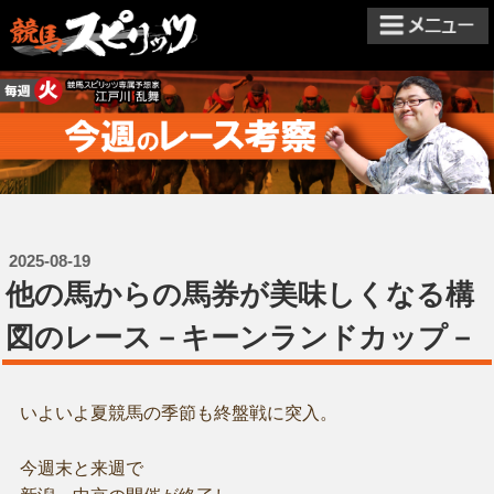
2025-08-19
他の馬からの馬券が美味しくなる構
図のレース－キーンランドカップ－
いよいよ夏競馬の季節も終盤戦に突入。
今週末と来週で