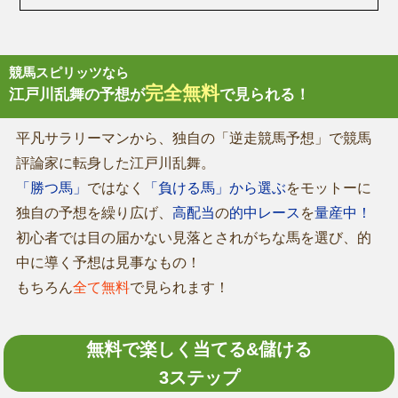
競馬スピリッツなら
完全無料
江戸川乱舞の予想が
で見られる！
平凡サラリーマンから、独自の「逆走競馬予想」で競馬
評論家に転身した江戸川乱舞。
「勝つ馬」
ではなく
「負ける馬」から選ぶ
をモットーに
独自の予想を繰り広げ、
高配当
の
的中レース
を
量産中！
初心者では目の届かない見落とされがちな馬を選び、的
中に導く予想は見事なもの！
もちろん
全て無料
で見られます！
無料で楽しく当てる&儲ける
3ステップ