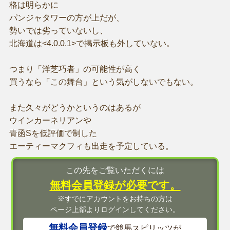
格は明らかに
パンジャタワーの方が上だが、
勢いでは劣っていないし、
北海道は<4.0.0.1>で掲示板も外していない。
つまり「洋芝巧者」の可能性が高く
買うなら「この舞台」という気がしないでもない。
また久々がどうかというのはあるが
ウインカーネリアンや
青函Sを低評価で制した
エーティーマクフィも出走を予定している。
この先をご覧いただくには
無料会員登録が必要です。
※すでにアカウントをお持ちの方は
ページ上部よりログインしてください。
無料会員登録
で競馬スピリッツが