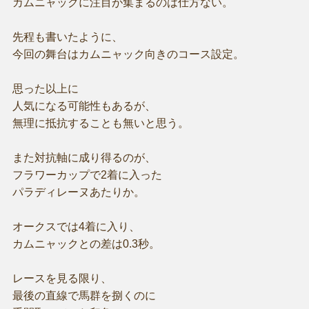
カムニャックに注目が集まるのは仕方ない。
先程も書いたように、
今回の舞台はカムニャック向きのコース設定。
思った以上に
人気になる可能性もあるが、
無理に抵抗することも無いと思う。
また対抗軸に成り得るのが、
フラワーカップで2着に入った
パラディレーヌあたりか。
オークスでは4着に入り、
カムニャックとの差は0.3秒。
レースを見る限り、
最後の直線で馬群を捌くのに