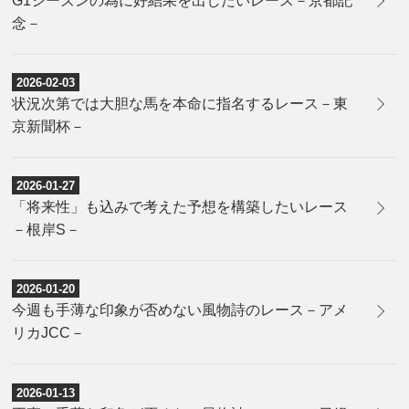
G1シーズンの為に好結果を出したいレース－京都記
念－
2026-02-03
状況次第では大胆な馬を本命に指名するレース－東
京新聞杯－
2026-01-27
「将来性」も込みで考えた予想を構築したいレース
－根岸S－
2026-01-20
今週も手薄な印象が否めない風物詩のレース－アメ
リカJCC－
2026-01-13