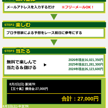
2026年現在16,021,350円
2025年現在21,281,300円
2024年現在26,123,600円
8月2日(日) 新潟7R
【五十嵐】獲得金:27,000円
合計：27,000円
8月1日(土) 中京7R