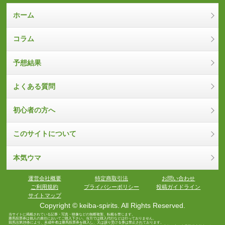
ホーム
コラム
予想結果
よくある質問
初心者の方へ
このサイトについて
本気ウマ
運営会社概要
特定商取引法
お問い合わせ
ご利用規約
プライバシーポリシー
投稿ガイドライン
サイトマップ
Copyright © keiba-spirits. All Rights Reserved.
当サイトに掲載されている記事・写真・映像などの無断複製、転載を禁じます。
勝馬投票券は個人の責任においてご購入下さい。当方では購入代行などは行っておりません。
競馬法第28条により、未成年者は勝馬投票券を購入し、又は譲り受ける事は禁止されております。