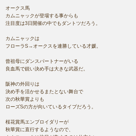
オークス馬
カムニャックが登場する事からも
注目度は3日開催の中でもダントツだろう。
カムニャックは
フローラS→オークスを連勝している才媛。
曾祖母にダンスパートナーがいる
良血馬で鋭い決め手は大きな武器だ。
阪神の外回りは
決め手を活かせるまたとない舞台で
次の秋華賞よりも
ローズSの方が向いているタイプだろう。
桜花賞馬エンブロイダリーが
秋華賞に直行するようなので、