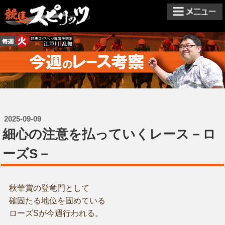
2025-09-09
細心の注意を払っていくレース－ロ
ーズS－
秋華賞の登竜門として
確固たる地位を固めている
ローズSが今週行われる。