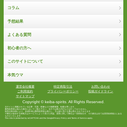
コラム
予想結果
よくある質問
初心者の方へ
このサイトについて
本気ウマ
運営会社概要
特定商取引法
お問い合わせ
ご利用規約
プライバシーポリシー
投稿ガイドライン
サイトマップ
Copyright © keiba-spirits. All Rights Reserved.
当サイトに掲載されている記事・写真・映像などの無断複製、転載を禁じます。
勝馬投票券は個人の責任においてご購入下さい。当方では購入代行などは行っておりません。
競馬法第28条により、未成年者は勝馬投票券を購入し、又は譲り受ける事は禁止されております。
※弊社が提供する情報又はサービスによって受けた利益、損害に関して弊社は一切関知せず、その責任は全て会員登録者個人にある
ものといたします。
This site is protected by reCAPTCHA and the Google
Privacy Policy
and
Terms of Service
apply.