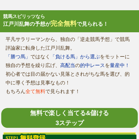
競馬スピリッツなら
完全無料
江戸川乱舞の予想が
で見られる！
平凡サラリーマンから、独自の「逆走競馬予想」で競馬
評論家に転身した江戸川乱舞。
「勝つ馬」
ではなく
「負ける馬」から選ぶ
をモットーに
独自の予想を繰り広げ、
高配当
の
的中レース
を
量産中！
初心者では目の届かない見落とされがちな馬を選び、的
中に導く予想は見事なもの！
もちろん
全て無料
で見られます！
無料で楽しく当てる&儲ける
3ステップ