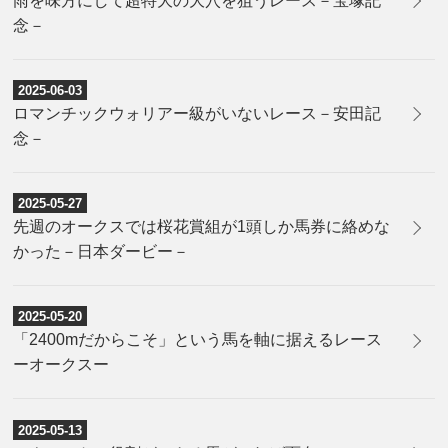
雨を味方にして超特大の大穴を狙うレース－宝塚記
念－
2025-06-03
ロマンチックウォリアー級がいないレース－安田記
念－
2025-05-27
先週のオークスでは桜花賞組が1頭しか馬券に絡めな
かった－日本ダービー－
2025-05-20
「2400mだからこそ」という馬を軸に据えるレース
ーオークスー
2025-05-13