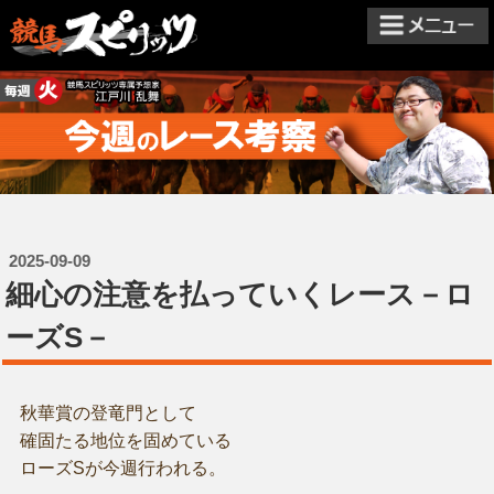
2025-09-09
細心の注意を払っていくレース－ロ
ーズS－
秋華賞の登竜門として
確固たる地位を固めている
ローズSが今週行われる。