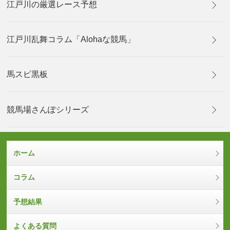
江戸川の厳選レース予想
江戸川乱舞コラム「Alohaな競馬」
馬スピ黒板
競馬場さんぽシリーズ
ホーム
コラム
予想結果
よくある質問