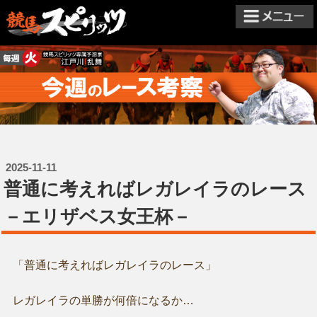
2025-11-11
普通に考えればレガレイラのレース
－エリザベス女王杯－
「普通に考えればレガレイラのレース」
レガレイラの単勝が何倍になるか…