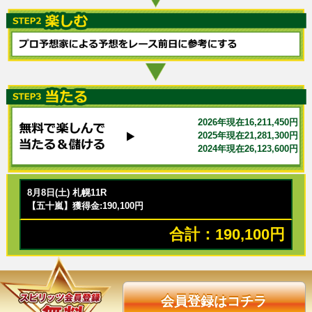
2026年現在16,211,450円
2025年現在21,281,300円
2024年現在26,123,600円
8月8日(土) 札幌11R
【五十嵐】獲得金:190,100円
合計：190,100円
会員登録はコチラ