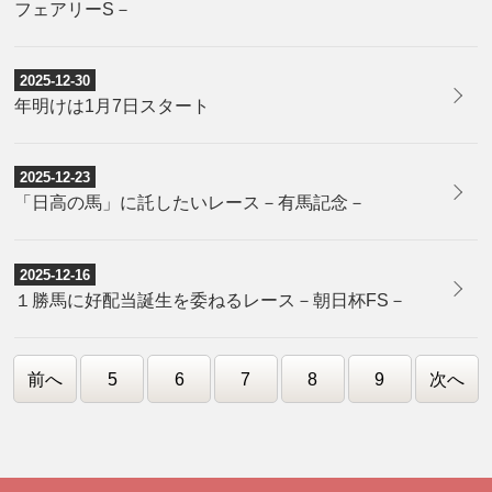
フェアリーS－
2025-12-30
年明けは1月7日スタート
2025-12-23
「日高の馬」に託したいレース－有馬記念－
2025-12-16
１勝馬に好配当誕生を委ねるレース－朝日杯FS－
前へ
5
6
7
8
9
次へ