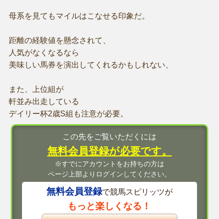
母系を見てもマイルはこなせる印象だ。
距離の経験値を懸念されて、
人気がなくなるなら
美味しい馬券を演出してくれるかもしれない、
また、上位組が
軒並み出走している
デイリー杯2歳S組も注意が必要。
この先をご覧いただくには
無料会員登録が必要です。
※すでにアカウントをお持ちの方は
ページ上部よりログインしてください。
無料会員登録
で競馬スピリッツが
もっと楽しくなる！