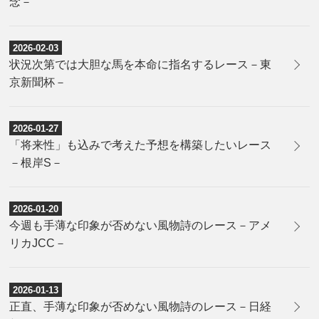
念－
2026-02-03
状況次第では大胆な馬を本命に指名するレース－東
京新聞杯－
2026-01-27
「将来性」も込みで考えた予想を構築したいレース
－根岸S－
2026-01-20
今週も手薄な印象が否めない風物詩のレース－アメ
リカJCC－
2026-01-13
正直、手薄な印象が否めない風物詩のレース－日経