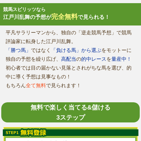
競馬スピリッツなら
完全無料
江戸川乱舞の予想が
で見られる！
平凡サラリーマンから、独自の「逆走競馬予想」で競馬
評論家に転身した江戸川乱舞。
「勝つ馬」
ではなく
「負ける馬」から選ぶ
をモットーに
独自の予想を繰り広げ、
高配当
の
的中レース
を
量産中！
初心者では目の届かない見落とされがちな馬を選び、的
中に導く予想は見事なもの！
もちろん
全て無料
で見られます！
無料で楽しく当てる&儲ける
3ステップ