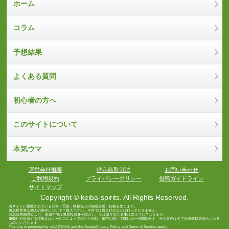
ホーム
コラム
予想結果
よくある質問
初心者の方へ
このサイトについて
本気ウマ
運営会社概要
特定商取引法
お問い合わせ
ご利用規約
プライバシーポリシー
投稿ガイドライン
サイトマップ
Copyright © keiba-spirits. All Rights Reserved.
当サイトに掲載されている記事・写真・映像などの無断複製、転載を禁じます。
勝馬投票券は個人の責任においてご購入下さい。当方では購入代行などは行っておりません。
競馬法第28条により、未成年者は勝馬投票券を購入し、又は譲り受ける事は禁止されております。
※弊社が提供する情報又はサービスによって受けた利益、損害に関して弊社は一切関知せず、その責任は全て会員登録者個人にある
ものといたします。
This site is protected by reCAPTCHA and the Google
Privacy Policy
and
Terms of Service
apply.