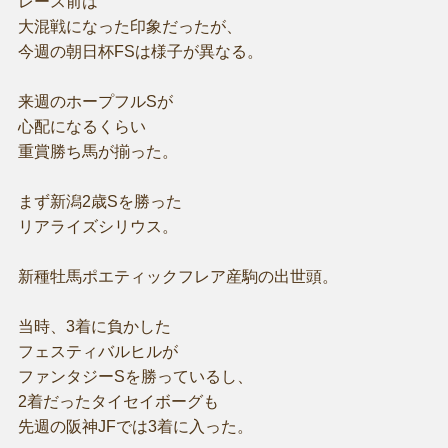
レース前は
大混戦になった印象だったが、
今週の朝日杯FSは様子が異なる。
来週のホープフルSが
心配になるくらい
重賞勝ち馬が揃った。
まず新潟2歳Sを勝った
リアライズシリウス。
新種牡馬ポエティックフレア産駒の出世頭。
当時、3着に負かした
フェスティバルヒルが
ファンタジーSを勝っているし、
2着だったタイセイボーグも
先週の阪神JFでは3着に入った。