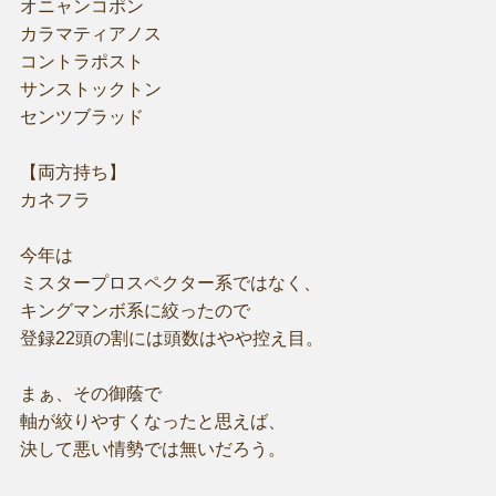
オニャンコポン
カラマティアノス
コントラポスト
サンストックトン
センツブラッド
【両方持ち】
カネフラ
今年は
ミスタープロスペクター系ではなく、
キングマンボ系に絞ったので
登録22頭の割には頭数はやや控え目。
まぁ、その御蔭で
軸が絞りやすくなったと思えば、
決して悪い情勢では無いだろう。