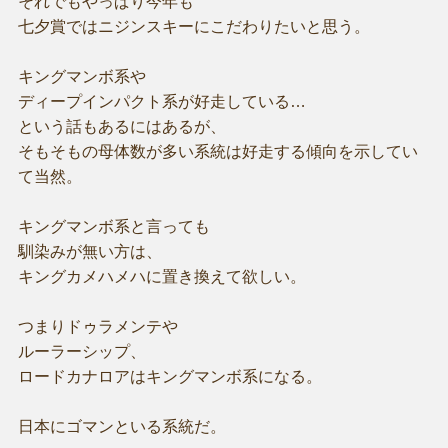
それでもやっぱり今年も
七夕賞ではニジンスキーにこだわりたいと思う。
キングマンボ系や
ディープインパクト系が好走している…
という話もあるにはあるが、
そもそもの母体数が多い系統は好走する傾向を示してい
て当然。
キングマンボ系と言っても
馴染みが無い方は、
キングカメハメハに置き換えて欲しい。
つまりドゥラメンテや
ルーラーシップ、
ロードカナロアはキングマンボ系になる。
日本にゴマンといる系統だ。