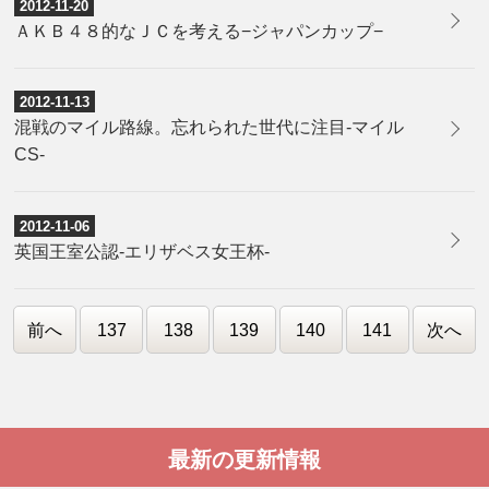
2012-11-20
ＡＫＢ４８的なＪＣを考える−ジャパンカップ−
2012-11-13
混戦のマイル路線。忘れられた世代に注目-マイル
CS-
2012-11-06
英国王室公認-エリザベス女王杯-
前へ
137
138
139
140
141
次へ
最新の更新情報