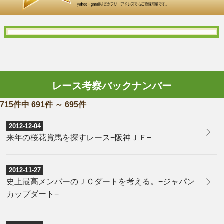
レース考察バックナンバー
715件中 691件 ～ 695件
2012-12-04
来年の桜花賞馬を探すレース−阪神ＪＦ−
2012-11-27
史上最高メンバーのＪＣダートを考える。−ジャパン
カップダート−