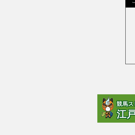
競馬ス
江