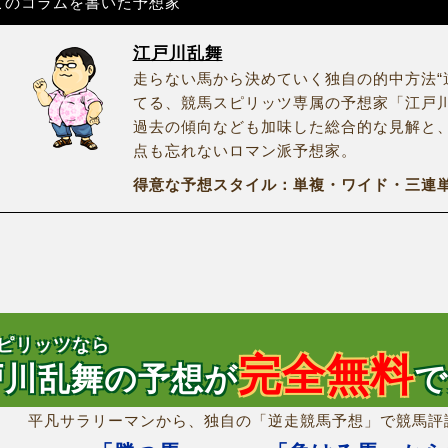
このコラムを書いた予想家
江戸川乱舞
走らない馬から決めていく独自の的中方法“
てる、競馬スピリッツ専属の予想家「江戸
過去の傾向なども加味した総合的な見解と
点も忘れないロマン派予想家。
得意な予想スタイル：単複・ワイド・三連単
ピリッツなら
完全無料
戸川乱舞の予想が
平凡サラリーマンから、独自の「逆走競馬予想」で競馬評