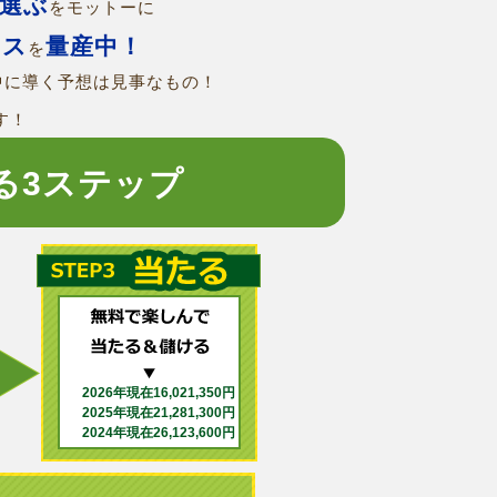
選ぶ
をモットーに
ース
量産中！
を
中に導く予想は見事なもの！
す！
る3ステップ
2026年現在16,021,350円
2025年現在21,281,300円
2024年現在26,123,600円