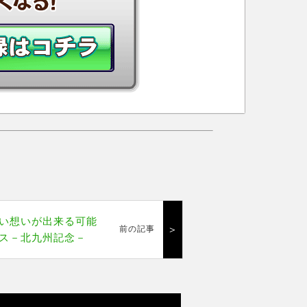
い想いが出来る可能
＞
前の記事
ス－北九州記念－