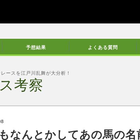
予想結果
よくある質問
ンレースを江戸川乱舞が大分析！
ス考察
08
もなんとかしてあの馬の名