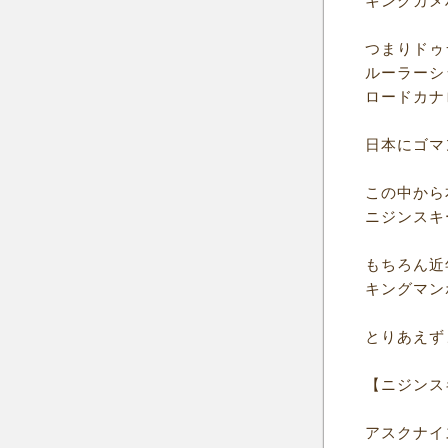
キングカメ
つまりドゥ
ルーラーシ
ロードカナ
日本にゴマ
この中から
ニジンスキ
もちろん近
キングマン
とりあえず
【ニジンス
アスクナイ