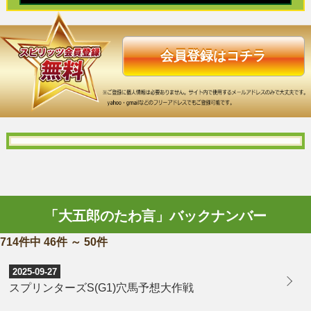
会員登録はコチラ
「大五郎のたわ言」バックナンバー
714件中 46件 ～ 50件
2025-09-27
​スプリンターズS(G1)穴馬予想大作戦