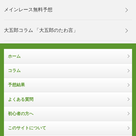
メインレース無料予想
大五郎コラム 「大五郎のたわ言」
ホーム
コラム
予想結果
よくある質問
初心者の方へ
このサイトについて