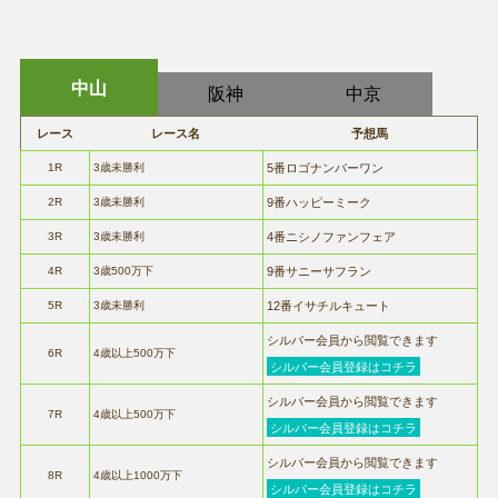
中山
阪神
中京
レース
レース名
予想馬
1R
3歳未勝利
5番ロゴナンバーワン
2R
3歳未勝利
9番ハッピーミーク
3R
3歳未勝利
4番ニシノファンフェア
4R
3歳500万下
9番サニーサフラン
5R
3歳未勝利
12番イサチルキュート
シルバー会員から閲覧できます
6R
4歳以上500万下
シルバー会員登録はコチラ
シルバー会員から閲覧できます
7R
4歳以上500万下
シルバー会員登録はコチラ
シルバー会員から閲覧できます
8R
4歳以上1000万下
シルバー会員登録はコチラ