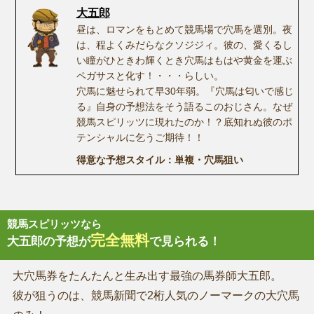
大五郎
昼は、ロマンをもとめて競馬場で穴馬を選別。夜
は、程よくみだらなクソジジィ。彼の、愛くるし
い瞳がひときわ輝くとき穴馬はもはや黄金を運ぶ
ペガサスと化す！・・・らしい。
穴馬に魅せられて早30年弱。『穴馬は匂いで感じ
る』自身の予想法をそう語るこのおじさん。なぜ
競馬スピリッツに現れたのか！？底知れぬ彼のポ
テンシャルに乞うご期待！！
得意な予想スタイル：単複・穴馬狙い
競馬スピリッツなら
完全無料
大五郎の予想が
で見られる！
大穴馬券をたんたんと生み出す最強の馬券師大五郎。
彼が狙うのは、競馬新聞で2桁人気のノーマークの大穴馬