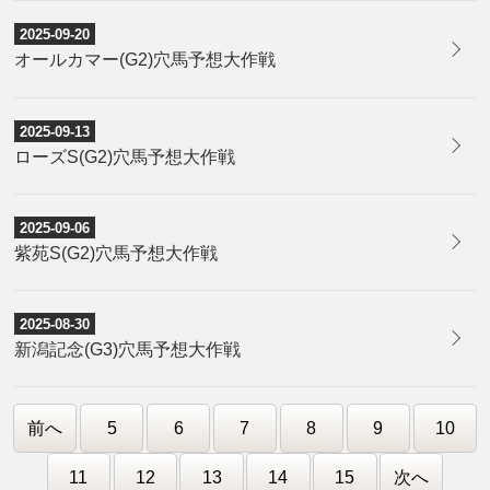
2025-09-20
​オールカマー(G2)穴馬予想大作戦
2025-09-13
​ローズS(G2)穴馬予想大作戦
2025-09-06
​紫苑S(G2)穴馬予想大作戦
2025-08-30
​新潟記念(G3)穴馬予想大作戦
前へ
5
6
7
8
9
10
11
12
13
14
15
次へ