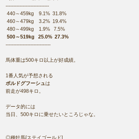
----------------------------
440～459kg 9.1% 31.8%
460～479kg 3.2% 19.4%
480～499kg 1.9% 7.5%
500～519kg 25.0% 27.3%
-----------------------------
馬体重は500キロ以上が好成績。
1番人気が予想される
ボルドグフーシュ
は
前走が498キロ。
データ的には
当日、500キロに乗せたいところじゃな。
◎種牡馬[ステイゴールド]