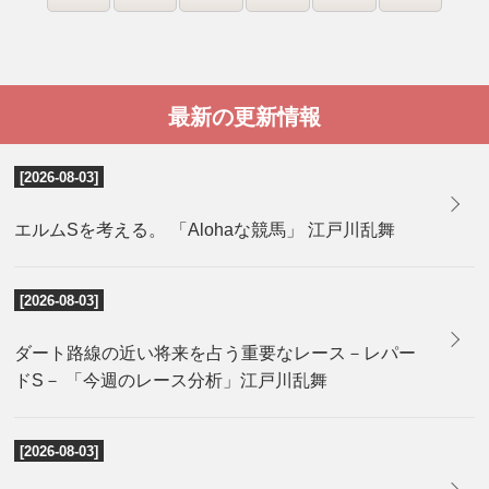
最新の更新情報
[2026-08-03]
エルムSを考える。 「Alohaな競馬」 江戸川乱舞
[2026-08-03]
ダート路線の近い将来を占う重要なレース－レパー
ドS－ 「今週のレース分析」江戸川乱舞
[2026-08-03]