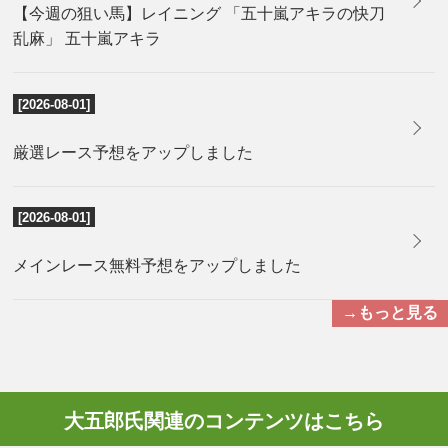
【今週の狙い馬】レイニング 「五十嵐アキラの快刀
乱麻」 五十嵐アキラ
[2026-08-01]
厳選レース予想をアップしました
[2026-08-01]
メインレース無料予想をアップしました
→もっと見る
大五郎氏関連のコンテンツはこちら