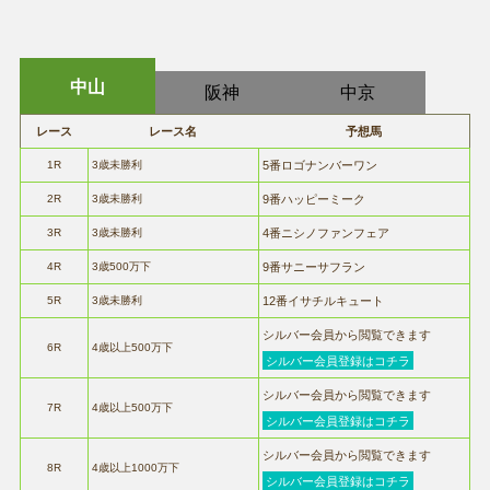
中山
阪神
中京
レース
レース名
予想馬
1R
3歳未勝利
5番ロゴナンバーワン
2R
3歳未勝利
9番ハッピーミーク
3R
3歳未勝利
4番ニシノファンフェア
4R
3歳500万下
9番サニーサフラン
5R
3歳未勝利
12番イサチルキュート
シルバー会員から閲覧できます
6R
4歳以上500万下
シルバー会員登録はコチラ
シルバー会員から閲覧できます
7R
4歳以上500万下
シルバー会員登録はコチラ
シルバー会員から閲覧できます
8R
4歳以上1000万下
シルバー会員登録はコチラ