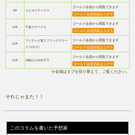
ゴールド会員から閲覧できます
9R
スピカステークス
ゴールド会員登録はコチラ
ゴールド会員から閲覧できます
10R
千葉ステークス
ゴールド会員登録はコチラ
ゴールド会員から閲覧できます
フジテレビ賞スプリングステー
11R
クス(ＧⅡ)
ゴールド会員登録はコチラ
ゴールド会員から閲覧できます
12R
4歳以上1000万下
ゴールド会員登録はコチラ
※会場はタブを切り替えて、ご覧ください。
それじゃまた！！
このコラムを書いた予想家