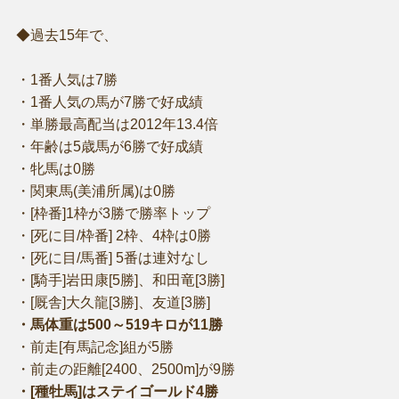
◆過去15年で、
・1番人気は7勝
・1番人気の馬が7勝で好成績
・単勝最高配当は2012年13.4倍
・年齢は5歳馬が6勝で好成績
・牝馬は0勝
・関東馬(美浦所属)は0勝
・[枠番]1枠が3勝で勝率トップ
・[死に目/枠番] 2枠、4枠は0勝
・[死に目/馬番] 5番は連対なし
・[騎手]岩田康[5勝]、和田竜[3勝]
・[厩舎]大久龍[3勝]、友道[3勝]
・馬体重は500～519キロが11勝
・前走[有馬記念]組が5勝
・前走の距離[2400、2500m]が9勝
・[種牡馬]はステイゴールド4勝