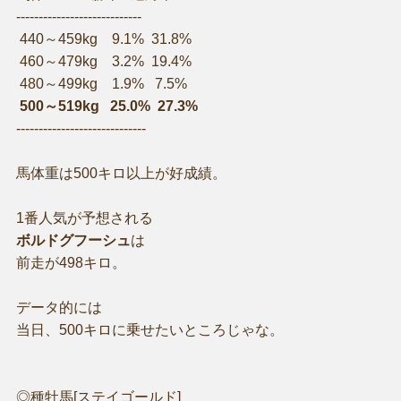
----------------------------
440～459kg 9.1% 31.8%
460～479kg 3.2% 19.4%
480～499kg 1.9% 7.5%
500～519kg 25.0% 27.3%
-----------------------------
馬体重は500キロ以上が好成績。
1番人気が予想される
ボルドグフーシュ
は
前走が498キロ。
データ的には
当日、500キロに乗せたいところじゃな。
◎種牡馬[ステイゴールド]