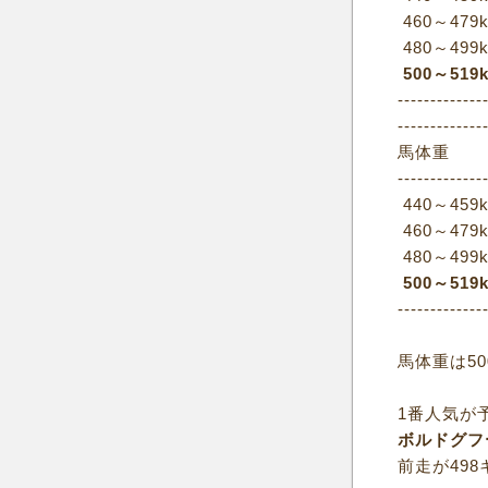
460～479k
480～499kg
500～519k
-------------
-------------
馬体重 
-------------
440～459
460～479
480～499
500～519
-------------
馬体重は5
1番人気が
ボルドグフ
前走が498