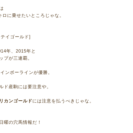
は
0キロに乗せたいところじゃな。
ステイゴールド]
014年、2015年と
ップが三連覇。
はレインボーラインが優勝。
ルド産駒には要注意や。
リカンゴールド
には注意を払うべきじゃな。
日曜の穴馬情報だ！