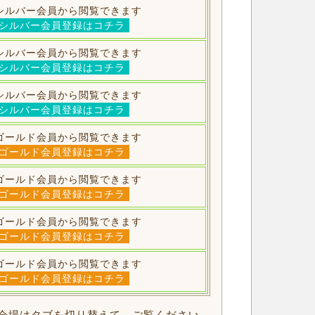
シルバー会員から閲覧できます
シルバー会員登録はコチラ
シルバー会員から閲覧できます
シルバー会員登録はコチラ
シルバー会員から閲覧できます
シルバー会員登録はコチラ
ゴールド会員から閲覧できます
ゴールド会員登録はコチラ
ゴールド会員から閲覧できます
ゴールド会員登録はコチラ
ゴールド会員から閲覧できます
ゴールド会員登録はコチラ
ゴールド会員から閲覧できます
ゴールド会員登録はコチラ
会場はタブを切り替えて、ご覧ください。