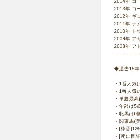
2014年
2013年
2012年
2011年 
2010年 
2009年 
2008年
-------------
◆過去15
・1番人気
・1番人気
・単勝最高配
・年齢は5
・牝馬は0
・関東馬(
・[枠番]1
・[死に目/