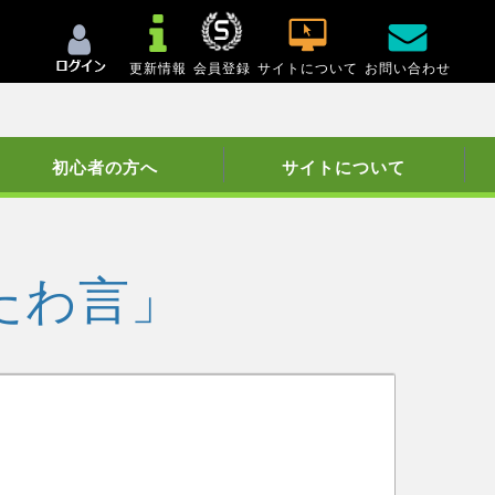
更新情報
会員登録
サイトについて
お問い合わせ
初心者の方へ
サイトについて
たわ言」