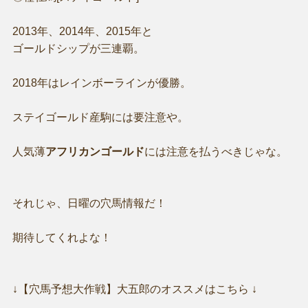
2013年、2014年、2015年と
ゴールドシップが三連覇。
2018年はレインボーラインが優勝。
ステイゴールド産駒には要注意や。
人気薄
アフリカンゴールド
には注意を払うべきじゃな。
それじゃ、日曜の穴馬情報だ！
期待してくれよな！
↓【穴馬予想大作戦】大五郎のオススメはこちら ↓