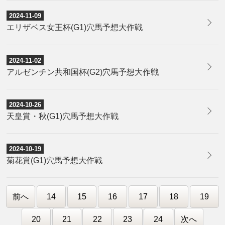
2024-11-09
​エリザベス女王杯(G1)穴馬予想大作戦
2024-11-02
​アルゼンチン共和国杯(G2)穴馬予想大作戦
2024-10-26
​天皇賞・秋(G1)穴馬予想大作戦
2024-10-19
​菊花賞(G1)穴馬予想大作戦
前へ
14
15
16
17
18
19
20
21
22
23
24
次へ