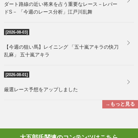
ダート路線の近い将来を占う重要なレース－レパー
ドS－ 「今週のレース分析」江戸川乱舞
[2026-08-03]
【今週の狙い馬】レイニング 「五十嵐アキラの快刀
乱麻」 五十嵐アキラ
[2026-08-01]
厳選レース予想をアップしました
→もっと見る
大五郎氏関連のコンテンツはこちら