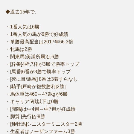
◆過去15年で、
・1番人気は6勝
・1番人気の馬が6勝で好成績
・単勝最高配当は2017年66.3倍
・牝馬は2勝
・関東馬(美浦所属)は6勝
・[枠番]4枠,7枠が3勝で勝率トップ
・[馬番]6番が3勝で勝率トップ
・[死に目/馬番] 8番は3着すらなし
・[騎手]戸崎が複数勝利[2勝]
・馬体重は460～479kgが6勝
・キャリア5戦以下は0勝
・[間隔]は中4週～中7週が好成績
・脚質 [先行]が8勝
・[種牡馬]シニスターミニスター2勝
・生産者はノーザンファーム3勝