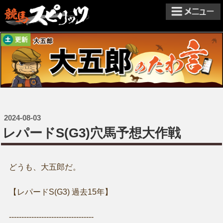
2024-08-03
​レパードS(G3)穴馬予想大作戦
どうも、大五郎だ。
【レパードS(G3) 過去15年】
----------------------------------