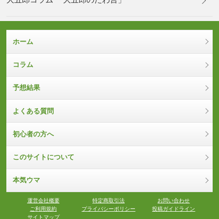
ホーム
コラム
予想結果
よくある質問
初心者の方へ
このサイトについて
本気ウマ
運営会社概要
特定商取引法
お問い合わせ
ご利用規約
プライバシーポリシー
投稿ガイドライン
サイトマップ