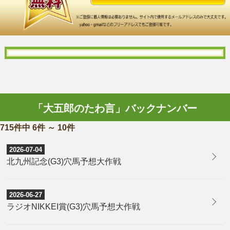
「大五郎のたわ言」バックナンバー
715件中 6件 ～ 10件
2026-07-04
​北九州記念(G3)穴馬予想大作戦
2026-06-27
​ラジオNIKKEI賞(G3)穴馬予想大作戦