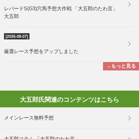
レパードS(G3)穴馬予想大作戦 「大五郎のたわ言」
大五郎
[2026-08-07]
厳選レース予想をアップしました
→もっと見る
大五郎氏関連のコンテンツはこちら
メインレース無料予想
大五郎コラム 「大五郎のたわ言」