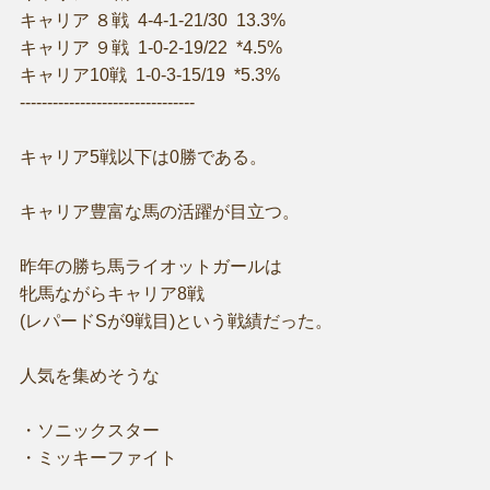
キャリア ８戦 4-4-1-21/30 13.3%
キャリア ９戦 1-0-2-19/22 *4.5%
キャリア10戦 1-0-3-15/19 *5.3%
--------------------------------
キャリア5戦以下は0勝である。
キャリア豊富な馬の活躍が目立つ。
昨年の勝ち馬ライオットガールは
牝馬ながらキャリア8戦
(レパードSが9戦目)という戦績だった。
人気を集めそうな
・ソニックスター
・ミッキーファイト