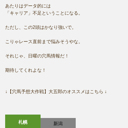
あたりはデータ的には
「キャリア」不足ということになる。
ただし、この2頭はかなり強いで。
こりゃレース直前まで悩みそうやな。
それじゃ、日曜の穴馬情報だ！
期待してくれよな！
↓【穴馬予想大作戦】大五郎のオススメはこちら ↓
札幌
新潟