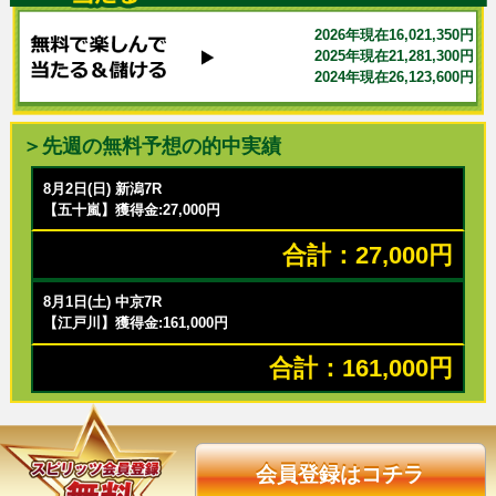
2026年現在16,021,350円
2025年現在21,281,300円
2024年現在26,123,600円
＞先週の無料予想の的中実績
8月2日(日) 新潟7R
【五十嵐】獲得金:27,000円
合計：27,000円
8月1日(土) 中京7R
【江戸川】獲得金:161,000円
合計：161,000円
会員登録はコチラ