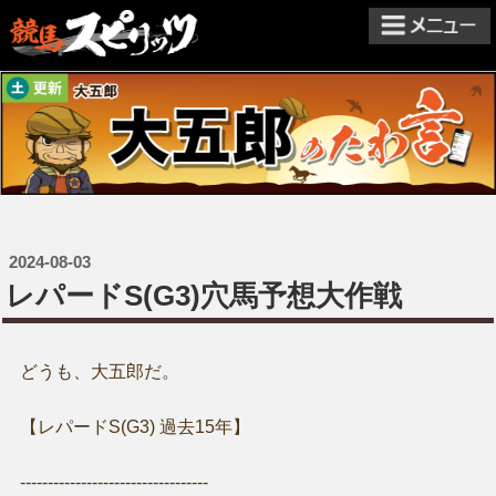
2024-08-03
​レパードS(G3)穴馬予想大作戦
どうも、大五郎だ。
【レパードS(G3) 過去15年】
----------------------------------