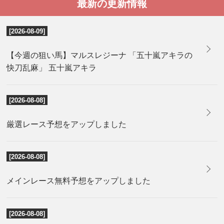
最新の更新情報
[2026-08-09]
【今週の狙い馬】マルスレジーナ 「五十嵐アキラの
快刀乱麻」 五十嵐アキラ
[2026-08-08]
厳選レース予想をアップしました
[2026-08-08]
メインレース無料予想をアップしました
[2026-08-08]