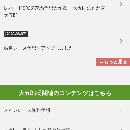
レパードS(G3)穴馬予想大作戦 「大五郎のたわ言」
大五郎
[2026-08-07]
厳選レース予想をアップしました
→もっと見る
大五郎氏関連のコンテンツはこちら
メインレース無料予想
大五郎コラム 「大五郎のたわ言」