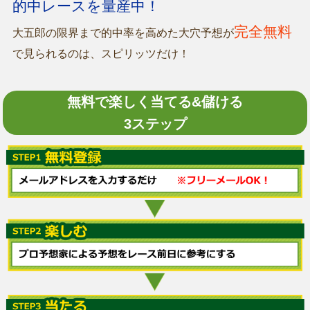
的中レースを量産中！
完全無料
大五郎の限界まで的中率を高めた大穴予想が
で見られるのは、スピリッツだけ！
無料で楽しく当てる&儲ける
3ステップ