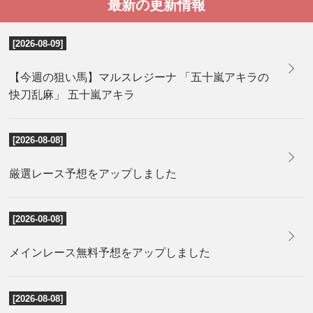
最新の更新情報
[2026-08-09]
【今週の狙い馬】マルスレジーナ 「五十嵐アキラの
快刀乱麻」 五十嵐アキラ
[2026-08-08]
厳選レース予想をアップしました
[2026-08-08]
メインレース無料予想をアップしました
[2026-08-08]