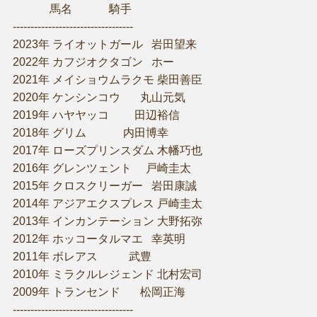
馬名 騎手
----------------------------------
2023年 ライオットガール 岩田望来
2022年 カフジオクタゴン ホー
2021年 メイショウムラクモ 柴田善臣
2020年 ケンシンコウ 丸山元気
2019年 ハヤヤッコ 田辺裕信
2018年 グリム 内田博幸
2017年 ローズプリンスダム 木幡巧也
2016年 グレンツェント 戸崎圭太
2015年 クロスクリーガー 岩田康誠
2014年 アジアエクスプレス 戸崎圭太
2013年 インカンテーション 大野拓弥
2012年 ホッコータルマエ 幸英明
2011年 ボレアス 武豊
2010年 ミラクルレジェンド 北村宏司
2009年 トランセンド 松岡正海
----------------------------------