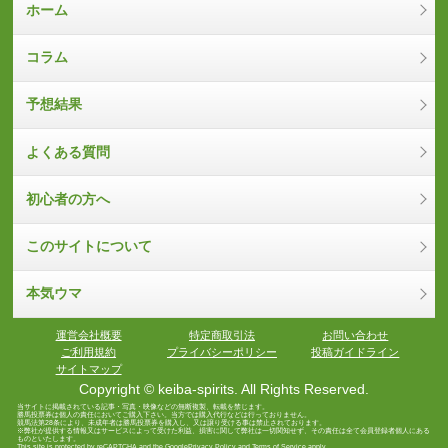
ホーム
コラム
予想結果
よくある質問
初心者の方へ
このサイトについて
本気ウマ
運営会社概要
特定商取引法
お問い合わせ
ご利用規約
プライバシーポリシー
投稿ガイドライン
サイトマップ
Copyright © keiba-spirits. All Rights Reserved.
当サイトに掲載されている記事・写真・映像などの無断複製、転載を禁じます。
勝馬投票券は個人の責任においてご購入下さい。当方では購入代行などは行っておりません。
競馬法第28条により、未成年者は勝馬投票券を購入し、又は譲り受ける事は禁止されております。
※弊社が提供する情報又はサービスによって受けた利益、損害に関して弊社は一切関知せず、その責任は全て会員登録者個人にある
ものといたします。
This site is protected by reCAPTCHA and the Google
Privacy Policy
and
Terms of Service
apply.