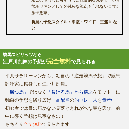
競馬ファンとしての純粋な視点も忘れないロマン
派予想家。
得意な予想スタイル：単複・ワイド・三連単 な
ど
競馬スピリッツなら
完全無料
江戸川乱舞の予想が
で見られる！
平凡サラリーマンから、独自の「逆走競馬予想」で競馬
評論家に転身した江戸川乱舞。
「勝つ馬」
ではなく
「負ける馬」から選ぶ
をモットーに
独自の予想を繰り広げ、
高配当
の
的中レース
を
量産中！
初心者では目の届かない見落とされがちな馬を選び、的
中に導く予想は見事なもの！
もちろん
全て無料
で見られます！