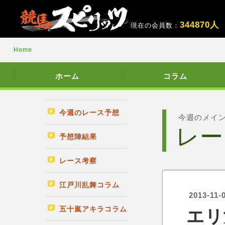
3
4
4
8
7
0
人
現在の会員数：
Home
ホーム
コラム
今週のレース予想
今週のメイ
レー
予想陣結果
レース考察
江戸川乱舞コラム
2013-11-
五十嵐アキラコラム
エリ