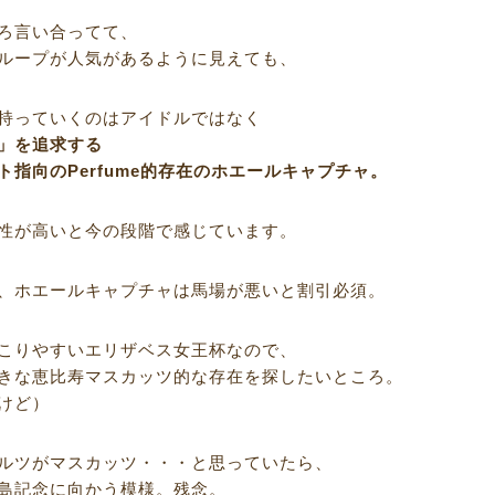
ろ言い合ってて、
ループが人気があるように見えても、
持っていくのはアイドルではなく
」を追求する
ト指向のPerfume的存在のホエールキャプチャ。
性が高いと今の段階で感じています。
、ホエールキャプチャは馬場が悪いと割引必須。
こりやすいエリザベス女王杯なので、
きな恵比寿マスカッツ的な存在を探したいところ。
けど）
ルツがマスカッツ・・・と思っていたら、
島記念に向かう模様。残念。