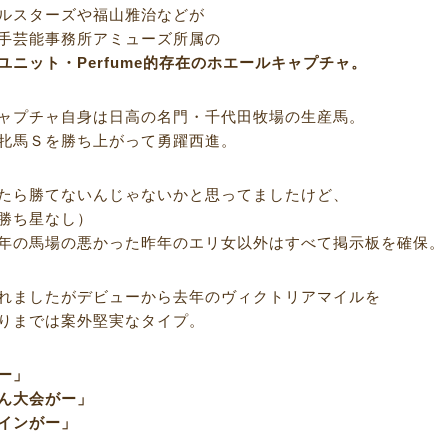
ルスターズや福山雅治などが
手芸能事務所アミューズ所属の
ユニット・Perfume的存在のホエールキャプチャ。
ャプチャ自身は日高の名門・千代田牧場の生産馬。
牝馬Ｓを勝ち上がって勇躍西進。
たら勝てないんじゃないかと思ってましたけど、
勝ち星なし）
年の馬場の悪かった昨年のエリ女以外はすべて掲示板を確保。
れましたがデビューから去年のヴィクトリアマイルを
りまでは案外堅実なタイプ。
ー」
ん大会がー」
インがー」