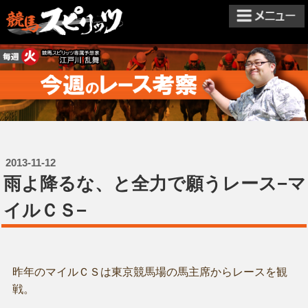
2013-11-12
雨よ降るな、と全力で願うレース−マ
イルＣＳ−
昨年のマイルＣＳは東京競馬場の馬主席からレースを観
戦。