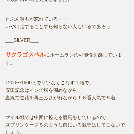
たぶん誰もが忘れている・・・
いや出走することすら知らない人もいるであろう
___SILVER___
サクラゴスペル
にホームランの可能性を感じていま
す。
1200〜1600までソツなくこなす１頭で、
安田記念はインで脚を溜めながら、
直線で進路を再三ふさがれながら１６番人気で５着。
マイル戦では中団に控える競馬をしているので、
スプリンターズＳのような前にいる競馬はしてこないで
しょう。