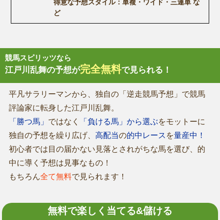
得意な予想スタイル：単複・ワイド・三連単 な
ど
競馬スピリッツなら
完全無料
江戸川乱舞の予想が
で見られる！
平凡サラリーマンから、独自の「逆走競馬予想」で競馬
評論家に転身した江戸川乱舞。
「勝つ馬」
ではなく
「負ける馬」から選ぶ
をモットーに
独自の予想を繰り広げ、
高配当
の
的中レース
を
量産中！
初心者では目の届かない見落とされがちな馬を選び、的
中に導く予想は見事なもの！
もちろん
全て無料
で見られます！
無料で楽しく当てる&儲ける