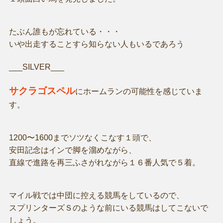
たぶん誰もが忘れている・・・
いや出走することすら知らない人もいるであろう
___SILVER___
サクラゴスペル
にホームランの可能性を感じていま
す。
1200〜1600までソツなくこなす１頭で、
安田記念はインで脚を溜めながら、
直線で進路を再三ふさがれながら１６番人気で５着。
マイル戦では中団に控える競馬をしているので、
スプリンターズＳのような前にいる競馬はしてこないで
しょう。