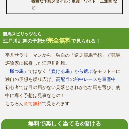
得意な予想スタイル：単複・ワイド・三連単 な
ど
競馬スピリッツなら
完全無料
江戸川乱舞の予想が
で見られる！
平凡サラリーマンから、独自の「逆走競馬予想」で競馬
評論家に転身した江戸川乱舞。
「勝つ馬」
ではなく
「負ける馬」から選ぶ
をモットーに
独自の予想を繰り広げ、
高配当
の
的中レース
を
量産中！
初心者では目の届かない見落とされがちな馬を選び、的
中に導く予想は見事なもの！
もちろん
全て無料
で見られます！
無料で楽しく当てる&儲ける