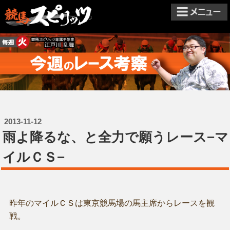
2013-11-12
雨よ降るな、と全力で願うレース−マ
イルＣＳ−
昨年のマイルＣＳは東京競馬場の馬主席からレースを観
戦。