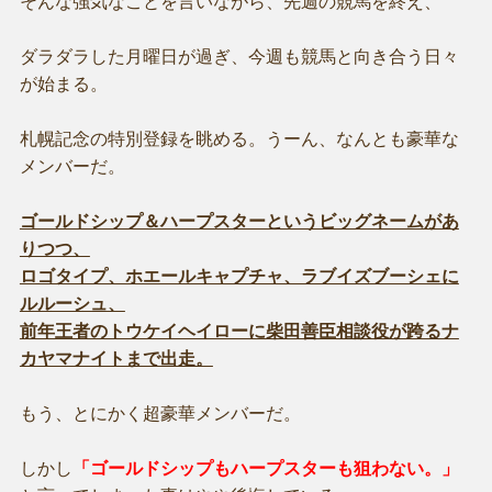
そんな強気なことを言いながら、先週の競馬を終え、
ダラダラした月曜日が過ぎ、今週も競馬と向き合う日々
が始まる。
札幌記念の特別登録を眺める。うーん、なんとも豪華な
メンバーだ。
ゴールドシップ＆ハープスターというビッグネームがあ
りつつ、
ロゴタイプ、ホエールキャプチャ、ラブイズブーシェに
ルルーシュ、
前年王者のトウケイヘイローに柴田善臣相談役が跨るナ
カヤマナイトまで出走。
もう、とにかく超豪華メンバーだ。
しかし
「ゴールドシップもハープスターも狙わない。」