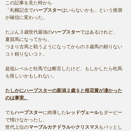
この記事を見た時から
「札幌記念で
ハープスター
はいらないかも」という推測
が確信に変わった。
たぶん３歳世代最強の
ハープスター
ではあるけれど、
夏競馬になってから、
つまり古馬と戦うようになってからの３歳馬の頼りない
コト頼りないコト。
超低レベルと牡馬では断言したけど、もしかしたら牝馬
も怪しいかもしれない。
たしかにハープスターの新潟２歳Ｓと桜花賞が凄かった
のは事実。
でも
ハープスター
に肉薄した
レッドヴェール
もダービー
で情けなかったし、
世代上位の
マーブルカテドラル
や
クリスマス
もパッとし