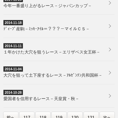
今年一番盛り上がるレース－ジャパンカップ－
2014-11-18
ﾃﾞｨｰﾌﾟ産駒－ﾐｯｷｰｱｲﾙ＝？？？－マイルＣＳ－
2014-11-11
１年かけた大穴を狙うレース－エリザベス女王杯－
2014-11-04
大穴を狙って土下座するレース－ｱﾙｾﾞﾝﾁﾝ共和国杯－
2014-10-28
愛国者を信用するレース－天皇賞・秋－
前へ
117
118
119
120
121
次へ