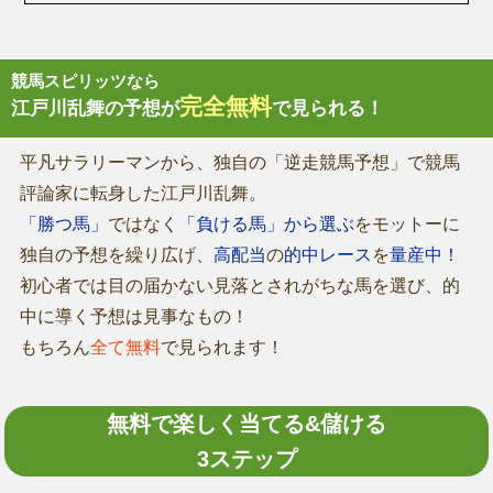
競馬スピリッツなら
完全無料
江戸川乱舞の予想が
で見られる！
平凡サラリーマンから、独自の「逆走競馬予想」で競馬
評論家に転身した江戸川乱舞。
「勝つ馬」
ではなく
「負ける馬」から選ぶ
をモットーに
独自の予想を繰り広げ、
高配当
の
的中レース
を
量産中！
初心者では目の届かない見落とされがちな馬を選び、的
中に導く予想は見事なもの！
もちろん
全て無料
で見られます！
無料で楽しく当てる&儲ける
3ステップ