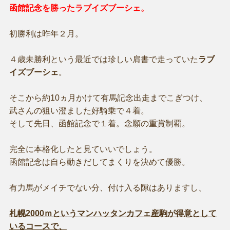
函館記念を勝ったラブイズブーシェ。
初勝利は昨年２月。
４歳未勝利という最近では珍しい肩書で走っていた
ラブ
イズブーシェ
。
そこから約10ヵ月かけて有馬記念出走までこぎつけ、
武さんの狙い澄ました好騎乗で４着。
そして先日、函館記念で１着。念願の重賞制覇。
完全に本格化したと見ていいでしょう。
函館記念は自ら動きだしてまくりを決めて優勝。
有力馬がメイチでない分、付け入る隙はありますし、
札幌2000ｍというマンハッタンカフェ産駒が得意として
いるコースで、