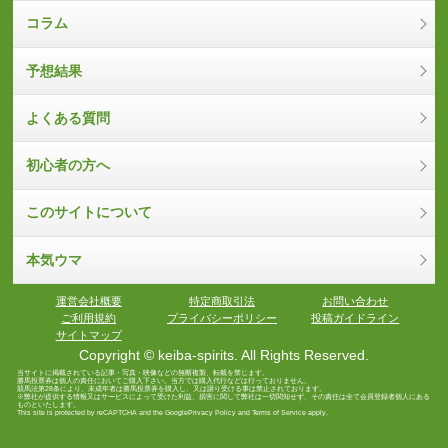
コラム
予想結果
よくある質問
初心者の方へ
このサイトについて
本気ウマ
運営会社概要
特定商取引法
お問い合わせ
ご利用規約
プライバシーポリシー
投稿ガイドライン
サイトマップ
Copyright © keiba-spirits. All Rights Reserved.
当サイトに掲載されている記事・写真・映像などの無断複製、転載を禁じます。
勝馬投票券は個人の責任においてご購入下さい。当方では購入代行などは行っておりません。
競馬法第28条により、未成年者は勝馬投票券を購入し、又は譲り受ける事は禁止されております。
※弊社が提供する情報又はサービスによって受けた利益、損害に関して弊社は一切関知せず、その責任は全て会員登録者個人にある
ものといたします。
This site is protected by reCAPTCHA and the Google
Privacy Policy
and
Terms of Service
apply.