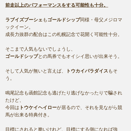
前走以上のパフォーマンスをする可能性も十分。
ラブイズブーシェ
も
ゴールドシップ
同様・母父メジロマ
ックイーン。
成長力抜群の配合はこの札幌記念で花開く可能性十分。
そこまで人気もないでしょうし、
ゴールドシップ
との馬券でもオイシイ思いが出来そう。
そして人気が無いと言えば、
トウカイパラダイス
もそ
う。
鳴尾記念も函館記念も逃げたり逃げなかったりで騙され
たけど、
今回は
トウケイヘイロー
が居るので、それを見ながら競
馬が出来る特典付き。
目標にされると脆いけれど、目標にする側になれば強