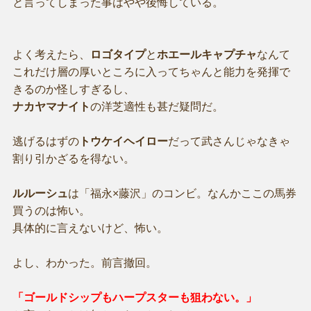
と言ってしまった事はやや後悔している。
よく考えたら、
ロゴタイプ
と
ホエールキャプチャ
なんて
これだけ層の厚いところに入ってちゃんと能力を発揮で
きるのか怪しすぎるし、
ナカヤマナイト
の洋芝適性も甚だ疑問だ。
逃げるはずの
トウケイヘイロー
だって武さんじゃなきゃ
割り引かざるを得ない。
ルルーシュ
は「福永×藤沢」のコンビ。なんかここの馬券
買うのは怖い。
具体的に言えないけど、怖い。
よし、わかった。前言撤回。
「ゴールドシップもハープスターも狙わない。」