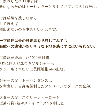
に参戦した2011年以降、
券になったのはトーセンラーとサトノノブレスの2頭だけ。
で好成績を残しながら
して言えば
頼出来ないのも事実といえば事実。
ープ産駒以外の好走馬を見渡してみても、
距離への適性がありそうな下地を感じずにはいられない。
プ産駒が登場した2011年以降、
馬券に絡んだユウキソルジャーも
クターもそれなりに長距離指向の血統。
ジャーの父・トーセンダンスは
を輩出し、自身も勝利したダンスインザダークの全弟。
クターの父・スクリーンヒーローも
ば菊花賞2着やステイヤーズSを制した