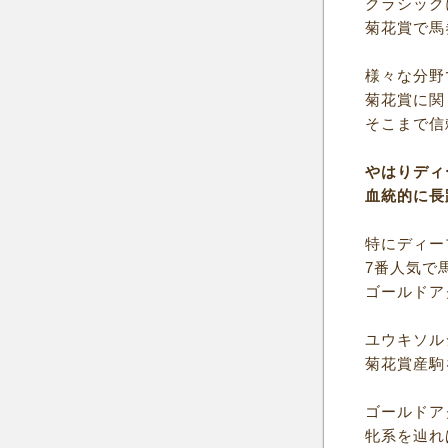
クラシック
菊花賞で馬
様々な分野
菊花賞に関
そこまで信
やはりディ
血統的に長
特にディー
7番人気で
ゴールドア
ユウキソル
菊花賞産駒
ゴールドア
牝系を辿れ