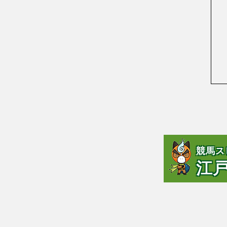
競馬ス
江