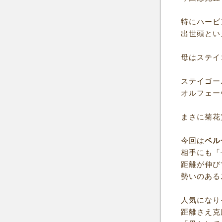
特にハービ
出世頭とい
母はステイ
ステイゴー
オルフェー
まさに菊花
今回は
ベル
相手にも「
距離が伸び
勢いのある
人気になり
距離さえ克