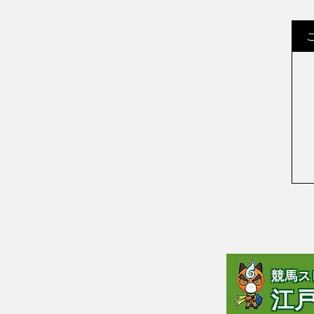
競馬ス
江