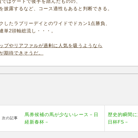
賞ではゲートで後手を踏んだものの、
を披露するなど、コース適性もあると判断できる。
クしたラブリーデイとのワイドでドカン1点勝負、
連単2頭軸総流し・・・。
ップやリアファルが過剰に人気を吸うようなら
が期待できそうだ。
馬券候補の馬が少ないレース－日
歴史的瞬間に
次の記事
経新春杯－
日杯FS－