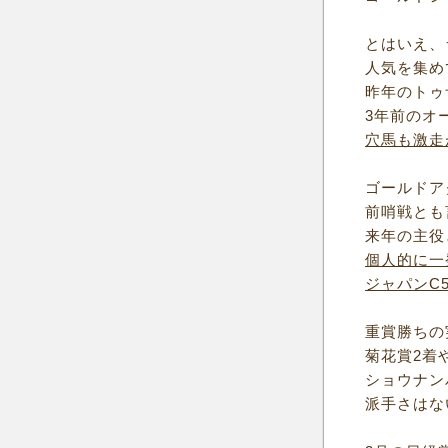
とはいえ、
人気を集め
昨年のトゥ
3年前のオ
穴馬も激走
ゴールドア
前哨戦とも
来年の主役
個人的に一
ジャパンC
重賞勝ちの
菊花賞2着
ショウナン
派手さはな