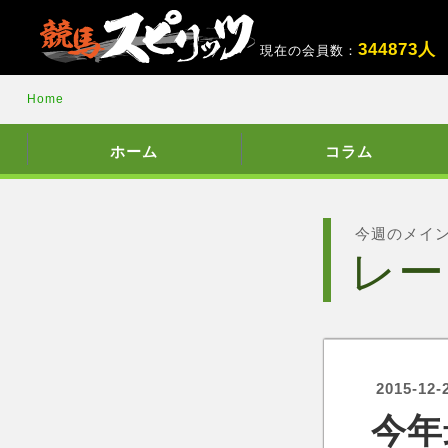
3
4
4
8
7
3
人
現在の会員数：
Home
ホーム
コラム
今週のメイ
レー
2015-12-
今年