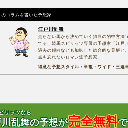
このコラムを書いた予想家
江戸川乱舞
走らない馬から決めていく独自の的中方法“
てる、競馬スピリッツ専属の予想家「江戸
過去の傾向なども加味した総合的な見解と
点も忘れないロマン派予想家。
得意な予想スタイル：単複・ワイド・三連単
ピリッツなら
完全無料
戸川乱舞の予想が