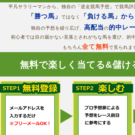
平凡サラリーマンから、独自の「逆走競馬予想」で競馬評
「勝つ馬」
「負ける馬」から
ではなく
高配当
的中レ
独自の予想を繰り広げ、
の
初心者では目の届かない見落とされがちな馬を選び、的
全て無料
もちろん
で見られま
無料で楽しく当てる&儲け