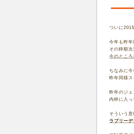
ついに20
今年も昨年
その枠順次
今のところ
ちなみに今
昨年同様ス
昨年のジェ
内枠に入っ
そういう意
ラブリーデ