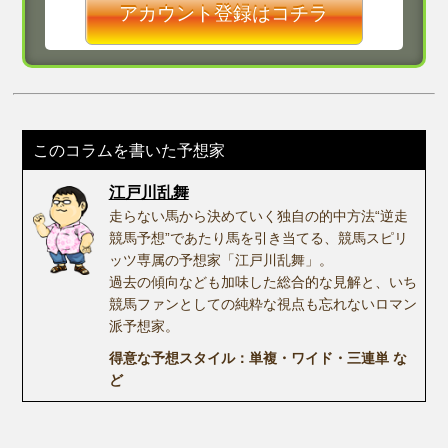
アカウント登録はコチラ
このコラムを書いた予想家
江戸川乱舞
走らない馬から決めていく独自の的中方法“逆走
競馬予想”であたり馬を引き当てる、競馬スピリ
ッツ専属の予想家「江戸川乱舞」。
過去の傾向なども加味した総合的な見解と、いち
競馬ファンとしての純粋な視点も忘れないロマン
派予想家。
得意な予想スタイル：単複・ワイド・三連単 な
ど