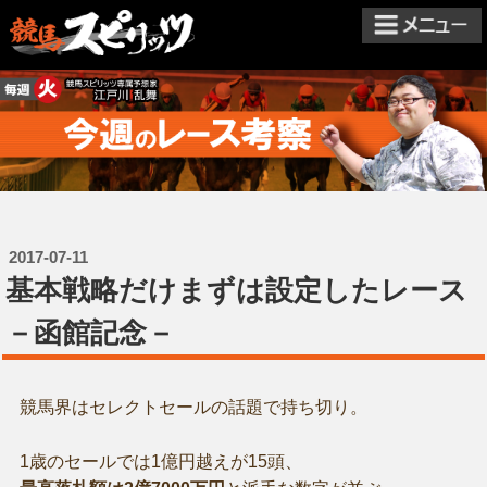
2017-07-11
基本戦略だけまずは設定したレース
－函館記念－
競馬界はセレクトセールの話題で持ち切り。
1歳のセールでは1億円越えが15頭、