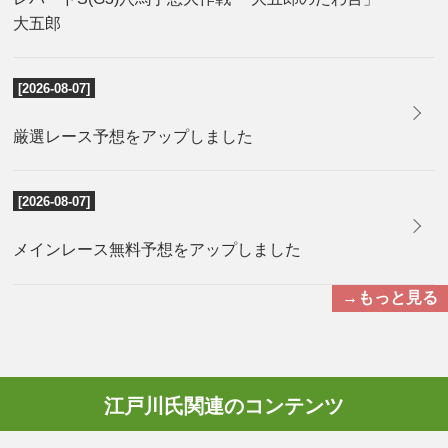
大五郎
[2026-08-07]
厳選レース予想をアップしました
[2026-08-07]
メインレース無料予想をアップしました
→もっと見る
江戸川氏関連のコンテンツ