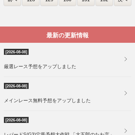
最新の更新情報
[2026-08-08]
厳選レース予想をアップしました
[2026-08-08]
メインレース無料予想をアップしました
[2026-08-08]
レパードS(G3)穴馬予想大作戦 「大五郎のたわ言」