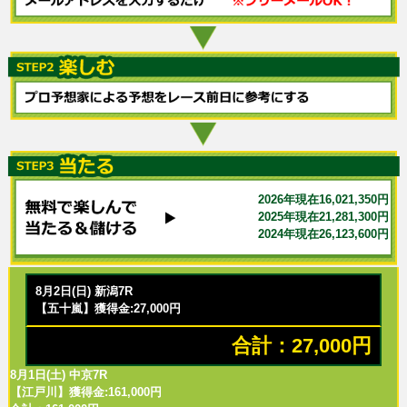
2026年現在16,021,350円
2025年現在21,281,300円
2024年現在26,123,600円
8月2日(日) 新潟7R
【五十嵐】獲得金:27,000円
合計：27,000円
8月1日(土) 中京7R
【江戸川】獲得金:161,000円