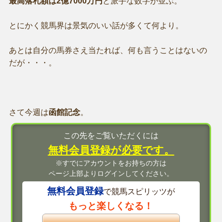
最高落札額は2億7000万円
と派手な数字が並ぶ。
とにかく競馬界は景気のいい話が多くて何より。
あとは自分の馬券さえ当たれば、何も言うことはないの
だが・・・。
さて今週は
函館記念
。
この先をご覧いただくには
無料会員登録が必要です。
※すでにアカウントをお持ちの方は
ページ上部よりログインしてください。
無料会員登録
で競馬スピリッツが
もっと楽しくなる！