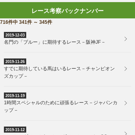
レース考察バックナンバー
716件中 341件 ～ 345件
2019-12-03
名門の「ブルー」に期待するレース－阪神JF－
2019-11-26
すでに期待している馬はいるレース－チャンピオン
ズカップ－
2019-11-19
1時間スペシャルのために頑張るレース－ジャパンカ
ップ－
2019-11-12