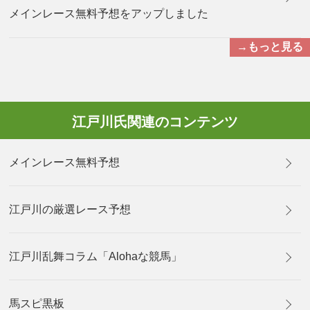
メインレース無料予想をアップしました
→もっと見る
江戸川氏関連のコンテンツ
メインレース無料予想
江戸川の厳選レース予想
江戸川乱舞コラム「Alohaな競馬」
馬スピ黒板