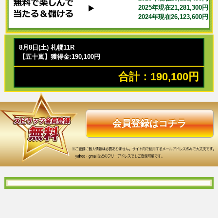
2025年現在21,281,300円
2024年現在26,123,600円
8月8日(土) 札幌11R
【五十嵐】獲得金:190,100円
合計：190,100円
会員登録はコチラ