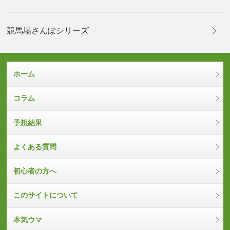
競馬場さんぽシリーズ
ホーム
コラム
予想結果
よくある質問
初心者の方へ
このサイトについて
本気ウマ