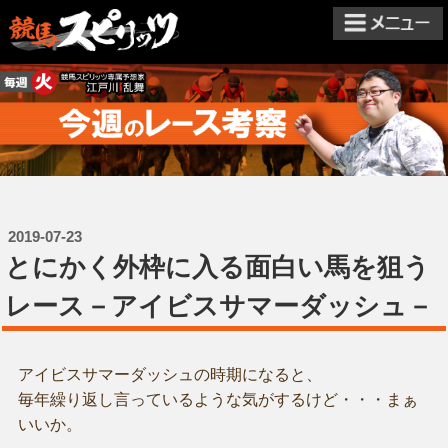
2019-07-23
とにかく外枠に入る面白い馬を狙う
レース－アイビスサマーダッシュ－
アイビスサマーダッシュの時期になると、
毎年繰り返し言っているような気がするけど・・・まぁ
いいか。