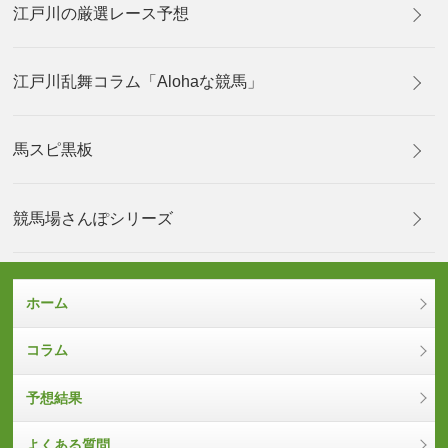
江戸川の厳選レース予想
江戸川乱舞コラム「Alohaな競馬」
馬スピ黒板
競馬場さんぽシリーズ
ホーム
コラム
予想結果
よくある質問