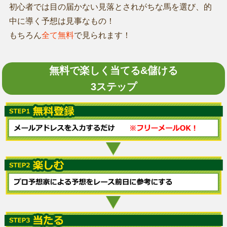
初心者では目の届かない見落とされがちな馬を選び、的
中に導く予想は見事なもの！
もちろん
全て無料
で見られます！
無料で楽しく当てる&儲ける
3ステップ