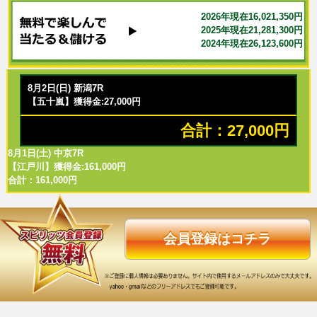
2026年現在16,021,350円
2025年現在21,281,300円
2024年現在26,123,600円
8月2日(日) 新潟7R
【五十嵐】獲得金:27,000円
合計：27,000円
8月1日(土) 中京7R
【江戸川】獲得金:161,000円
合計：161,000円
会員登録はコチラ