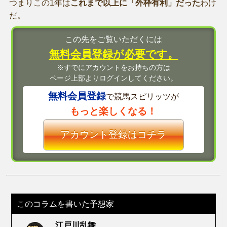
つまりこの1年は
これまで以上に「外枠有利」だった
わけ
だ。
この先をご覧いただくには
無料会員登録が必要です。
※すでにアカウントをお持ちの方は
ページ上部よりログインしてください。
無料会員登録
で競馬スピリッツが
もっと楽しくなる！
アカウント登録はコチラ
このコラムを書いた予想家
江戸川乱舞