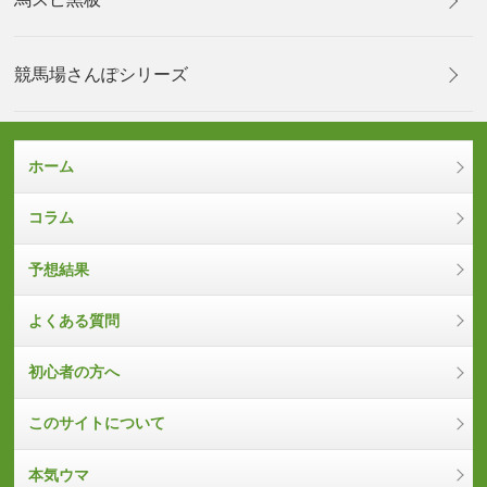
競馬場さんぽシリーズ
ホーム
コラム
予想結果
よくある質問
初心者の方へ
このサイトについて
本気ウマ