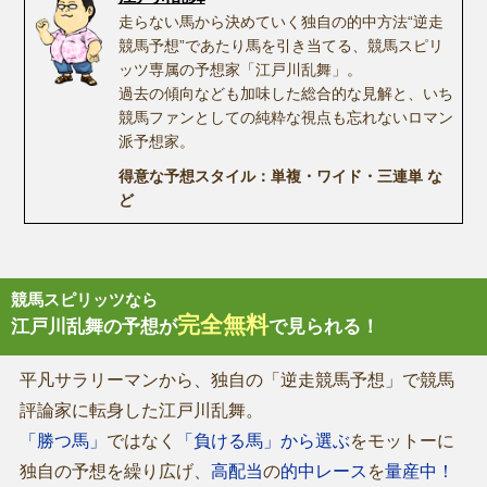
走らない馬から決めていく独自の的中方法“逆走
競馬予想”であたり馬を引き当てる、競馬スピリ
ッツ専属の予想家「江戸川乱舞」。
過去の傾向なども加味した総合的な見解と、いち
競馬ファンとしての純粋な視点も忘れないロマン
派予想家。
得意な予想スタイル：単複・ワイド・三連単 な
ど
競馬スピリッツなら
完全無料
江戸川乱舞の予想が
で見られる！
平凡サラリーマンから、独自の「逆走競馬予想」で競馬
評論家に転身した江戸川乱舞。
「勝つ馬」
ではなく
「負ける馬」から選ぶ
をモットーに
独自の予想を繰り広げ、
高配当
の
的中レース
を
量産中！