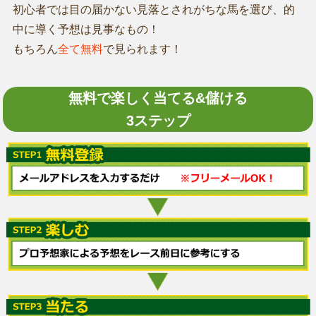
初心者では目の届かない見落とされがちな馬を選び、的
中に導く予想は見事なもの！
もちろん
全て無料
で見られます！
無料で楽しく当てる&儲ける
3ステップ