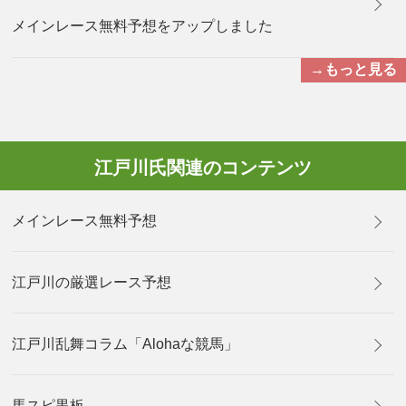
メインレース無料予想をアップしました
→もっと見る
江戸川氏関連のコンテンツ
メインレース無料予想
江戸川の厳選レース予想
江戸川乱舞コラム「Alohaな競馬」
馬スピ黒板