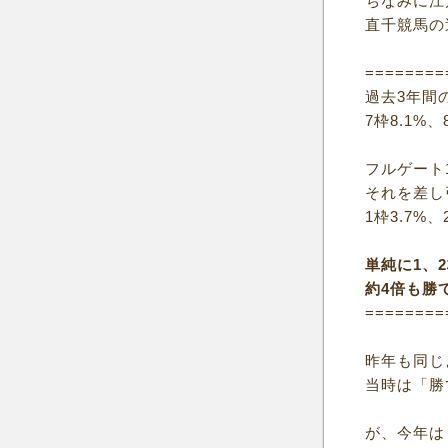
ちなみに江
直千競馬の
========
過去3年間
7枠8.1%
フルゲート
それを差し
1枠3.7%
単純に1、
約4倍も勝
========
昨年も同じ
当時は「勝
が、今年は