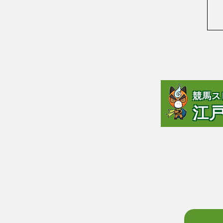
競馬ス
江