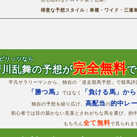
得意な予想スタイル：単複・ワイド・三連単
ピリッツなら
完全無料
戸川乱舞の予想が
平凡サラリーマンから、独自の「逆走競馬予想」で競馬評
「勝つ馬」
「負ける馬」から
ではなく
高配当
的中レ
独自の予想を繰り広げ、
の
初心者では目の届かない見落とされがちな馬を選び、的
全て無料
もちろん
で見られま