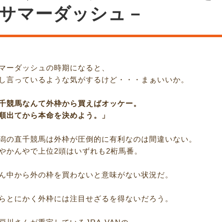
サマーダッシュ－
マーダッシュの時期になると、
し言っているような気がするけど・・・まぁいいか。
千競馬なんて外枠から買えばオッケー。
順出てから本命を決めよう。」
潟の直千競馬は外枠が圧倒的に有利なのは間違いない。
やかんやで上位2頭はいずれも2桁馬番。
ん中から外の枠を買わないと意味がない状況だ。
らとにかく外枠には注目せざるを得ないだろう。