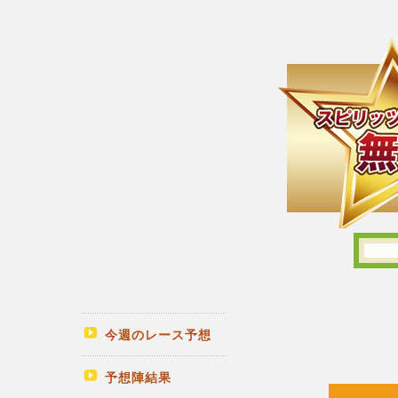
今週のレース予想
予想陣結果