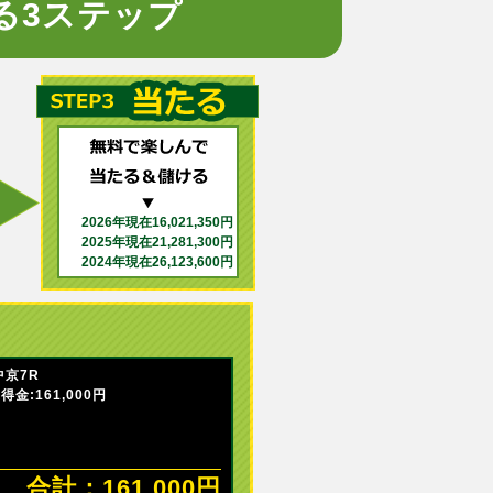
る3ステップ
2026年現在16,021,350円
2025年現在21,281,300円
2024年現在26,123,600円
中京7R
金:161,000円
合計：161,000円