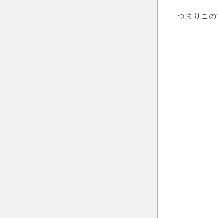
つまりこの