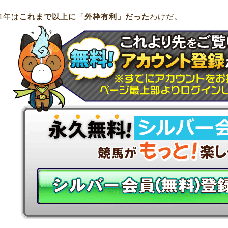
1年は
これまで以上に「外枠有利」だった
わけだ。