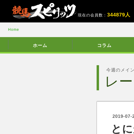
3
4
4
8
7
9
人
現在の会員数：
Home
ホーム
コラム
今週のメイ
レー
2019-07-
とに