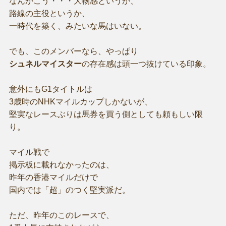
なんかこう・・・大物感というか、
路線の主役というか、
一時代を築く、みたいな馬はいない。
でも、このメンバーなら、やっぱり
シュネルマイスター
の存在感は頭一つ抜けている印象。
意外にもG1タイトルは
3歳時のNHKマイルカップしかないが、
堅実なレースぶりは馬券を買う側としても頼もしい限
り。
マイル戦で
掲示板に載れなかったのは、
昨年の香港マイルだけで
国内では「超」のつく堅実派だ。
ただ、昨年のこのレースで、