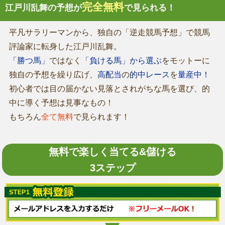
完全無料
江戸川乱舞の予想が
で見られる！
平凡サラリーマンから、独自の「逆走競馬予想」で競馬
評論家に転身した江戸川乱舞。
「勝つ馬」
ではなく
「負ける馬」から選ぶ
をモットーに
独自の予想を繰り広げ、
高配当
の
的中レース
を
量産中！
初心者では目の届かない見落とされがちな馬を選び、的
中に導く予想は見事なもの！
もちろん
全て無料
で見られます！
無料で楽しく当てる&儲ける
3ステップ