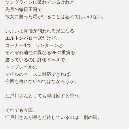
ソングラインに破れているけれど、
先月の毎日王冠で
彼女に勝った馬がいることは忘れてはいけない。
いよいよ真価が問われる形になる
エルトンバローズ
だけど、
コーナー4つ、ワンターンと
それぞれ適性の異なる9Fの重賞を
勝っているのは評価すべきで、
トップレベルの
マイルのペースに対応できれば、
今回も侮れないのではなかろうか。
江戸川さんとしても印は回すと思う。
それでも今回、
江戸川さんが最も期待しているのは、別の馬。