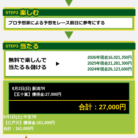
2026年現在16,021,350円
2025年現在21,281,300円
2024年現在26,123,600円
8月2日(日) 新潟7R
【五十嵐】獲得金:27,000円
合計：27,000円
8月1日(土) 中京7R
【江戸川】獲得金:161,000円
合計：161,000円