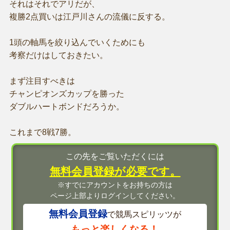
それはそれでアリだが、
複勝2点買いは江戸川さんの流儀に反する。
1頭の軸馬を絞り込んでいくためにも
考察だけはしておきたい。
まず注目すべきは
チャンピオンズカップを勝った
ダブルハートボンドだろうか。
これまで8戦7勝。
この先をご覧いただくには
無料会員登録が必要です。
※すでにアカウントをお持ちの方は
ページ上部よりログインしてください。
無料会員登録
で競馬スピリッツが
もっと楽しくなる！