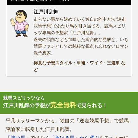
江戸川乱舞
走らない馬から決めていく独自の的中方法“逆走
競馬予想”であたり馬を引き当てる、競馬スピリ
ッツ専属の予想家「江戸川乱舞」。
過去の傾向なども加味した総合的な見解と、いち
競馬ファンとしての純粋な視点も忘れないロマン
派予想家。
得意な予想スタイル：単複・ワイド・三連単 な
ど
競馬スピリッツなら
完全無料
江戸川乱舞の予想が
で見られる！
平凡サラリーマンから、独自の「逆走競馬予想」で競馬
評論家に転身した江戸川乱舞。
「勝つ馬」
ではなく
「負ける馬」から選ぶ
をモットーに