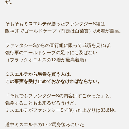
だ。
そもそも
ミスエルテ
が勝ったファンタジーS組は
阪神JFでゴールドケープ（前走は白菊賞）の6着が最高。
ファンタジーSからの直行組に限って成績を見れば、
強行軍のゴールドケープの足下にも及ばない
（ブラックオニキスの12着が最高着順）
ミスエルテから馬券を買う人は、
この事実を受け止めておかなければならない。
「それでもファンタジーSの内容はすごかった」と、
強弁することも出来るだろうけど、
ミスエルテがファンタジーSで使った上がりは33.6秒。
道中ミスエルテの1～2馬身後ろにいた