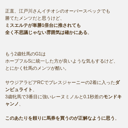
正直、江戸川さんイチオシのオーバースペックでも
勝てたメンツだと思うけど、
ミスエルテが単勝1倍台に推されても
全く不思議じゃない雰囲気は確かにある
。
もう2歳牡馬のG1は
ホープフルSに統一した方が良いような気もするけど、
とにかく牡馬のメンツが酷い。
サウジアラビアRCでブレスジャーニーの2着に入った
ダ
ンビュライト
、
3歳牝馬で3番目に強いレーヌミノルと0.1秒差の
モンドキ
ャンノ
、
このあたりを頼りに馬券を買うのが正解なように思う
。