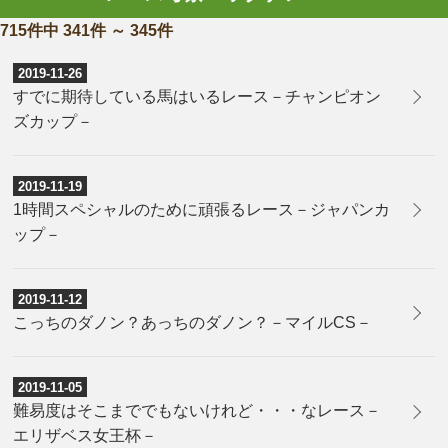
715件中 341件 ～ 345件
2019-11-26
すでに期待している馬はいるレース－チャンピオン
ズカップ－
2019-11-19
1時間スペシャルのために頑張るレース－ジャパンカ
ップ－
2019-11-12
こっちのダノン？あっちのダノン？－マイルCS－
2019-11-05
難易度はそこまででもないけれど・・・なレース－
エリザベス女王杯－