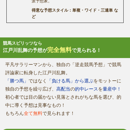
派予想家。
得意な予想スタイル：単複・ワイド・三連単 な
ど
競馬スピリッツなら
完全無料
江戸川乱舞の予想が
で見られる！
平凡サラリーマンから、独自の「逆走競馬予想」で競馬
評論家に転身した江戸川乱舞。
「勝つ馬」
ではなく
「負ける馬」から選ぶ
をモットーに
独自の予想を繰り広げ、
高配当
の
的中レース
を
量産中！
初心者では目の届かない見落とされがちな馬を選び、的
中に導く予想は見事なもの！
もちろん
全て無料
で見られます！