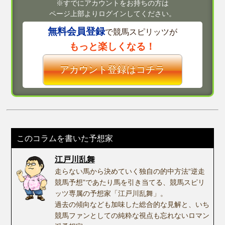
※すでにアカウントをお持ちの方は
ページ上部よりログインしてください。
無料会員登録
で競馬スピリッツが
もっと楽しくなる！
アカウント登録はコチラ
このコラムを書いた予想家
江戸川乱舞
走らない馬から決めていく独自の的中方法“逆走
競馬予想”であたり馬を引き当てる、競馬スピリ
ッツ専属の予想家「江戸川乱舞」。
過去の傾向なども加味した総合的な見解と、いち
競馬ファンとしての純粋な視点も忘れないロマン