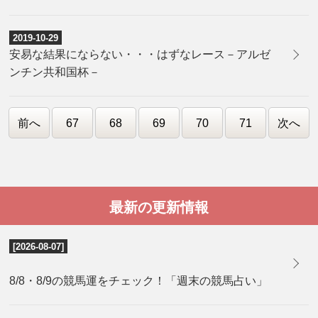
2019-10-29
安易な結果にならない・・・はずなレース－アルゼ
ンチン共和国杯－
前へ
67
68
69
70
71
次へ
最新の更新情報
[2026-08-07]
8/8・8/9の競馬運をチェック！「週末の競馬占い」