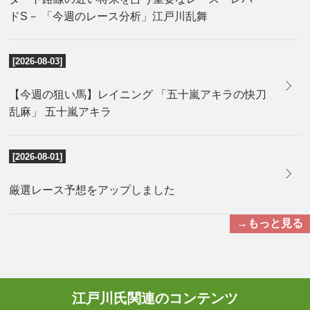
ドS－ 「今週のレース分析」江戸川乱舞
[2026-08-03]
【今週の狙い馬】レイニング 「五十嵐アキラの快刀
乱麻」 五十嵐アキラ
[2026-08-01]
厳選レース予想をアップしました
→もっと見る
江戸川氏関連のコンテンツ