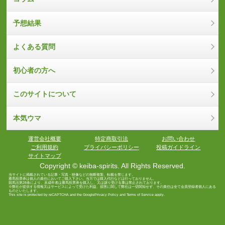
予想結果
よくある質問
初心者の方へ
このサイトについて
本気ウマ
運営会社概要
特定商取引法
お問い合わせ
ご利用規約
プライバシーポリシー
投稿ガイドライン
サイトマップ
Copyright © keiba-spirits. All Rights Reserved.
当サイトに掲載されている記事・写真・映像などの無断複製、転載を禁じます。
勝馬投票券は個人の責任においてご購入下さい。当方では購入代行などは行っておりません。
競馬法第28条により、未成年者は勝馬投票券を購入し、又は譲り受ける事は禁止されております。
※弊社が提供する情報又はサービスによって受けた利益、損害に関して弊社は一切関知せず、その責任は全て会員登録者個人にある
ものといたします。
This site is protected by reCAPTCHA and the Google
Privacy Policy
and
Terms of Service
apply.