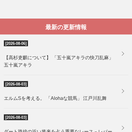
最新の更新情報
[2026-08-06]
【高杉吏麒について】 「五十嵐アキラの快刀乱麻」
五十嵐アキラ
[2026-08-03]
エルムSを考える。 「Alohaな競馬」 江戸川乱舞
[2026-08-03]
ダート路線の近い将来を占う重要なレース－レパー